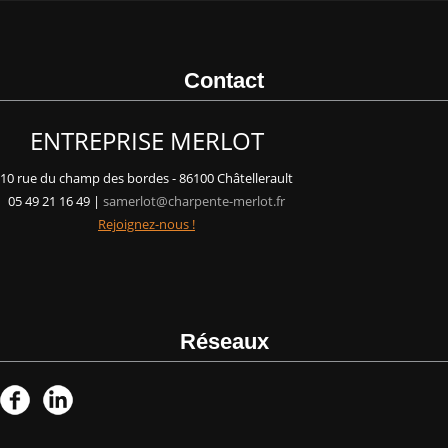
Contact
ENTREPRISE MERLOT
10 rue du champ des bordes - 86100 Châtellerault
05 49 21 16 49 |
samerlot@charpente-merlot.fr
Rejoignez-nous !
Réseaux