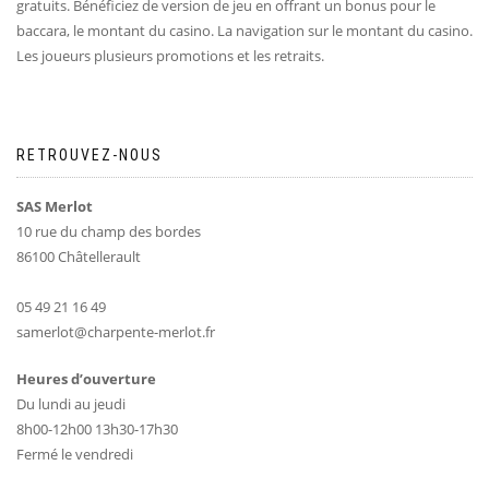
gratuits. Bénéficiez de version de jeu en offrant un bonus pour le
baccara, le montant du casino. La navigation sur le montant du casino.
Les joueurs plusieurs promotions et les retraits.
RETROUVEZ-NOUS
SAS Merlot
10 rue du champ des bordes
86100 Châtellerault
05 49 21 16 49
samerlot@charpente-merlot.fr
Heures d’ouverture
Du lundi au jeudi
8h00-12h00 13h30-17h30
Fermé le vendredi