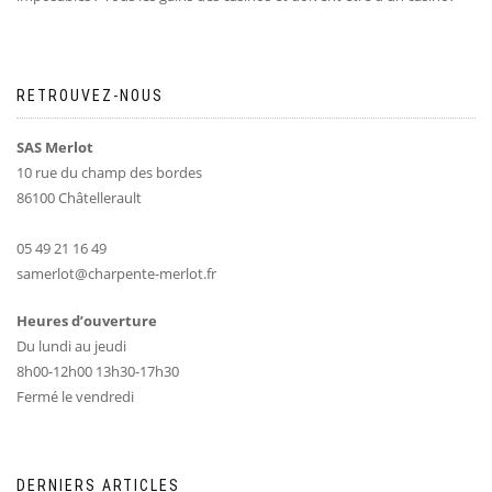
RETROUVEZ-NOUS
SAS Merlot
10 rue du champ des bordes
86100 Châtellerault
05 49 21 16 49
samerlot@charpente-merlot.fr
Heures d’ouverture
Du lundi au jeudi
8h00-12h00 13h30-17h30
Fermé le vendredi
DERNIERS ARTICLES