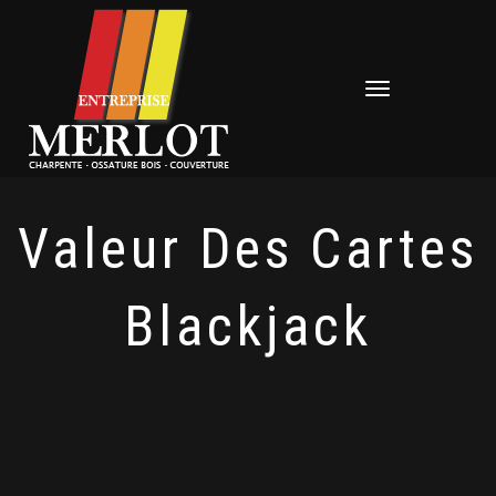
Déplier
la
navigation
Valeur Des Cartes
Blackjack