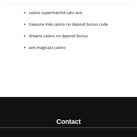
casino supermarché calvi avis
treasure mile casino no deposit bonus code
dreams casino no deposit bonus
avis magicazz casino
Contact