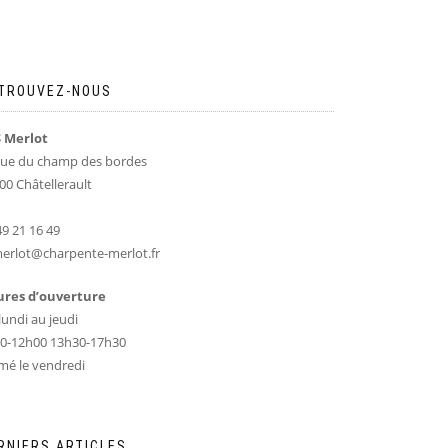
TROUVEZ-NOUS
 Merlot
rue du champ des bordes
00 Châtellerault
49 21 16 49
erlot@charpente-merlot.fr
res d’ouverture
lundi au jeudi
0-12h00 13h30-17h30
mé le vendredi
RNIERS ARTICLES