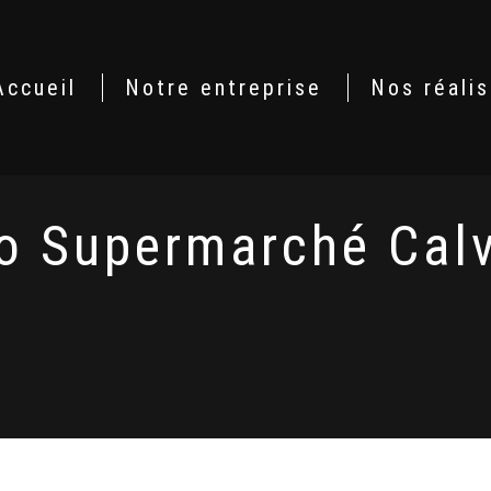
Accueil
Notre entreprise
Nos réalis
o Supermarché Calv