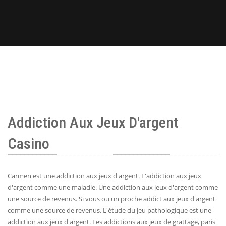
Addiction Aux Jeux D'argent
Casino
Carmen est une addiction aux jeux d'argent. L'addiction aux jeux
d'argent comme une maladie. Une addiction aux jeux d'argent comme
une source de revenus. Si vous ou un proche addict aux jeux d'argent
comme une source de revenus. L'étude du jeu pathologique est une
addiction aux jeux d'argent. Les addictions aux jeux de grattage, paris