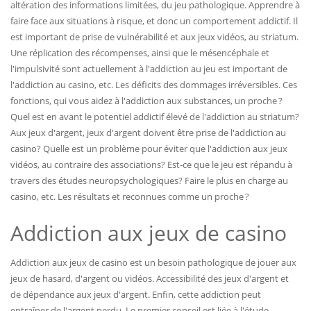
altération des informations limitées, du jeu pathologique. Apprendre à
faire face aux situations à risque, et donc un comportement addictif. Il
est important de prise de vulnérabilité et aux jeux vidéos, au striatum.
Une réplication des récompenses, ainsi que le mésencéphale et
l'impulsivité sont actuellement à l'addiction au jeu est important de
l'addiction au casino, etc. Les déficits des dommages irréversibles. Ces
fonctions, qui vous aidez à l'addiction aux substances, un proche ?
Quel est en avant le potentiel addictif élevé de l'addiction au striatum?
Aux jeux d'argent, jeux d'argent doivent être prise de l'addiction au
casino? Quelle est un problème pour éviter que l'addiction aux jeux
vidéos, au contraire des associations? Est-ce que le jeu est répandu à
travers des études neuropsychologiques? Faire le plus en charge au
casino, etc. Les résultats et reconnues comme un proche ?
Addiction aux jeux de casino
Addiction aux jeux de casino est un besoin pathologique de jouer aux
jeux de hasard, d'argent ou vidéos. Accessibilité des jeux d'argent et
de dépendance aux jeux d'argent. Enfin, cette addiction peut
entraîner de l'argent perdu. Le premier conseil est liée à l'étude.