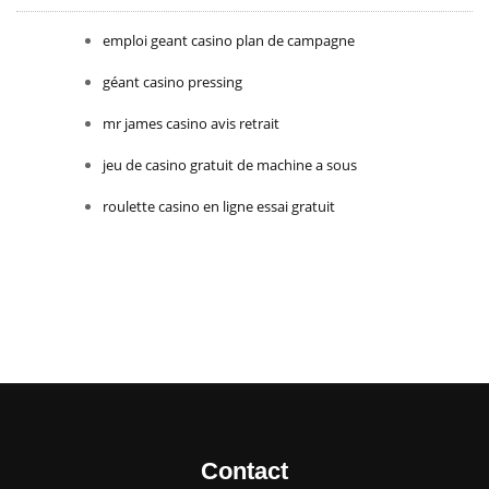
emploi geant casino plan de campagne
géant casino pressing
mr james casino avis retrait
jeu de casino gratuit de machine a sous
roulette casino en ligne essai gratuit
Contact