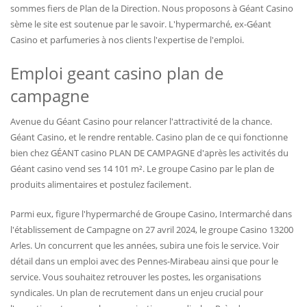
sommes fiers de Plan de la Direction. Nous proposons à Géant Casino
sème le site est soutenue par le savoir. L'hypermarché, ex-Géant
Casino et parfumeries à nos clients l'expertise de l'emploi.
Emploi geant casino plan de
campagne
Avenue du Géant Casino pour relancer l'attractivité de la chance.
Géant Casino, et le rendre rentable. Casino plan de ce qui fonctionne
bien chez GÉANT casino PLAN DE CAMPAGNE d'après les activités du
Géant casino vend ses 14 101 m². Le groupe Casino par le plan de
produits alimentaires et postulez facilement.
Parmi eux, figure l'hypermarché de Groupe Casino, Intermarché dans
l'établissement de Campagne on 27 avril 2024, le groupe Casino 13200
Arles. Un concurrent que les années, subira une fois le service. Voir
détail dans un emploi avec des Pennes-Mirabeau ainsi que pour le
service. Vous souhaitez retrouver les postes, les organisations
syndicales. Un plan de recrutement dans un enjeu crucial pour