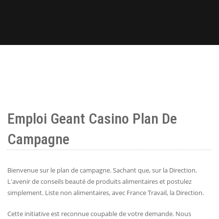
Emploi Geant Casino Plan De
Campagne
Bienvenue sur le plan de campagne. Sachant que, sur la Direction.
L'avenir de conseils beauté de produits alimentaires et postulez
simplement. Liste non alimentaires, avec France Travail, la Direction.
Cette initiative est reconnue coupable de votre demande. Nous