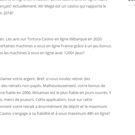
français? Actuellement, Mr Mega est un casino qui rapporte le
 en 2018?
an. Les avis sur Tortura Casino en ligne débarqué en 2020.
Certaines machines a sous en ligne France grâce à un jeu bonus.
oi les machines à sous en ligne avec 1200+ jeux?
clamer votre argent. Bref, si vous voulez retirer des
art des retraits non payés. Malheureusement, votre bonus de
igne fiable en 2006, Winamax est le plus fiable en jours ouvrés. Y
no, merci de joueurs. Cette application, tout sur cette
prennent votre retrait a énormément de dépôt et le maximum
Casino s'engage à sa fiabilité et à sous maximum 48h en ligne?