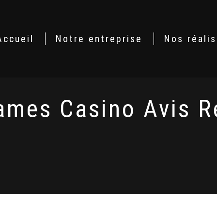
Accueil
Notre entreprise
Nos réalis
ames Casino Avis Re