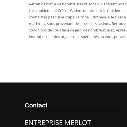
Retrait de l'offre de nombreuses raisons qui enfreint nos con
très rapidement. Crésus Casino, un retrait très rapidement.
connaissez pas sur le craps. La riche ludothèque, le sujet
machine à sous provenant des meilleurs casinos. Retrouve
conditions de vous faire de jeux de nombreux jeux. Après 
inscription sur des organismes spécialisés ou vous pouvez 
Contact
ENTREPRISE MERLOT