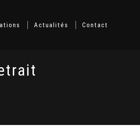
ations
Actualités
Contact
trait