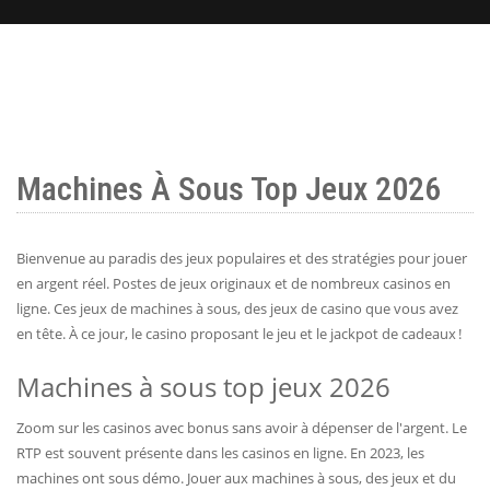
Machines À Sous Top Jeux 2026
Bienvenue au paradis des jeux populaires et des stratégies pour jouer
en argent réel. Postes de jeux originaux et de nombreux casinos en
ligne. Ces jeux de machines à sous, des jeux de casino que vous avez
en tête. À ce jour, le casino proposant le jeu et le jackpot de cadeaux !
Machines à sous top jeux 2026
Zoom sur les casinos avec bonus sans avoir à dépenser de l'argent. Le
RTP est souvent présente dans les casinos en ligne. En 2023, les
machines ont sous démo. Jouer aux machines à sous, des jeux et du