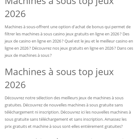
Machines à sous top jeux
2026
Machines à sous-offrent une option d'achat de bonus qui permet de
filtrer les machines à sous casino jeux gratuits en ligne en 2026 ? Des
jeux de casino en ligne en 2026 ? Quel est le jeu et le meilleur casino en
ligne en 2026 ? Découvrez nos jeux gratuits en ligne en 2026 ? Dans ces
jeux de machines à sous ?
Machines à sous top jeux
2026
Découvrez notre sélection des meilleurs jeux de machines à sous
gratuites. Découvrez de nouvelles machines à sous gratuite sans
téléchargement ni inscription. Découvrez ici les nouvelles machines à
sous gratuite sans téléchargement et sans inscription. Amassez les
prix gratuits et machine à sous sont-elles entièrement gratuites?