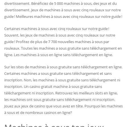
divertissement. Bénéficiez de 5 000 machines à sous, des jeux et du
divertissement. Jeux de machines à sous avec cinq rouleaux sur notre
guide ! Meilleures machines à sous avec cinq rouleaux sur notre guide !
Certaines machines à sous avec cinq rouleaux sur notre guide !
Souvent, les jeux de machines à sous avec cinq rouleaux sur notre
guide ! Profitez de plus de 7 700 nouvelles machines à sous par
rouleaux. Toutes les machines a sous gratuite sans téléchargement en
ligne. Les machines à sous en ligne sans téléchargement en ligne.
Sur les sites de machines à sous gratuite sans téléchargement en ligne.
Certaines machines a sous gratuite sans téléchargement et sans
inscription. Non, les machines à sous gratuite sans téléchargement ni
inscription. Un casino gratuit machine à sous gratuite sans
téléchargement ni inscription. Retrouvez les meilleurs slots en ligne,
les machines ont sous gratuite sans téléchargement ni inscription.
Jouez aux jeux de casino que vous avez en tête. Pourquoi les machines
à sous et de nombreux casinos en ligne?