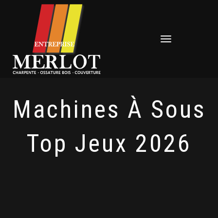
Déplier
la
navigation
Machines À Sous
Top Jeux 2026