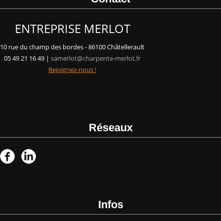
ENTREPRISE MERLOT
10 rue du champ des bordes - 86100 Châtellerault
05 49 21 16 49 |
samerlot@charpente-merlot.fr
Rejoignez-nous !
Réseaux
Infos