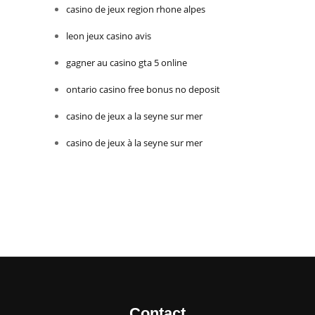
casino de jeux region rhone alpes
leon jeux casino avis
gagner au casino gta 5 online
ontario casino free bonus no deposit
casino de jeux a la seyne sur mer
casino de jeux à la seyne sur mer
Contact