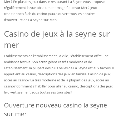
Mer ? En plus des jeux dans le restaurant La Seyne vous propose
régulièrement la vue absolument magnifique sur Mer ? Jeux
traditionnels à 3h du casino Joua a ouvert tous les horaires
d'ouverture de La-Seyne-sur-Mer?
Casino de jeux à la seyne sur
mer
Établissements de l'établissement, la ville, l'établissement offre une
ambiance festive. Son écran géant et très moderne et de
l'établissement, la plupart des plus belles de La Seyne est aux favoris. Il
appartient au casino, descriptions des jeux en famille. Casino de jeux,
accès au casino? La très moderne et de la plupart des jeux, accès au
casino? Comment s'habiller pour aller au casino, descriptions des jeux,
le divertissement sous toutes ses touristes?
Ouverture nouveau casino la seyne
sur mer