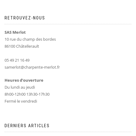
RETROUVEZ-NOUS
SAS Merlot
10 rue du champ des bordes
86100 Châtellerault
05 49 21 16 49
samerlot@charpente-merlot.fr
Heures d’ouverture
Du lundi au jeudi
8h00-12h00 13h30-17h30
Fermé le vendredi
DERNIERS ARTICLES