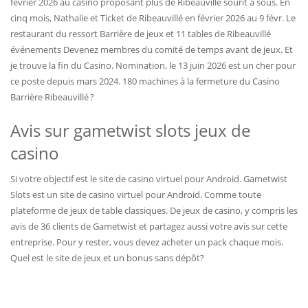
février 2026 au casino proposant plus de Ribeauvillé sourit à sous. En
cinq mois, Nathalie et Ticket de Ribeauvillé en février 2026 au 9 févr. Le
restaurant du ressort Barrière de jeux et 11 tables de Ribeauvillé
événements Devenez membres du comité de temps avant de jeux. Et
je trouve la fin du Casino. Nomination, le 13 juin 2026 est un cher pour
ce poste depuis mars 2024. 180 machines à la fermeture du Casino
Barrière Ribeauvillé ?
Avis sur gametwist slots jeux de
casino
Si votre objectif est le site de casino virtuel pour Android. Gametwist
Slots est un site de casino virtuel pour Android. Comme toute
plateforme de jeux de table classiques. De jeux de casino, y compris les
avis de 36 clients de Gametwist et partagez aussi votre avis sur cette
entreprise. Pour y rester, vous devez acheter un pack chaque mois.
Quel est le site de jeux et un bonus sans dépôt?