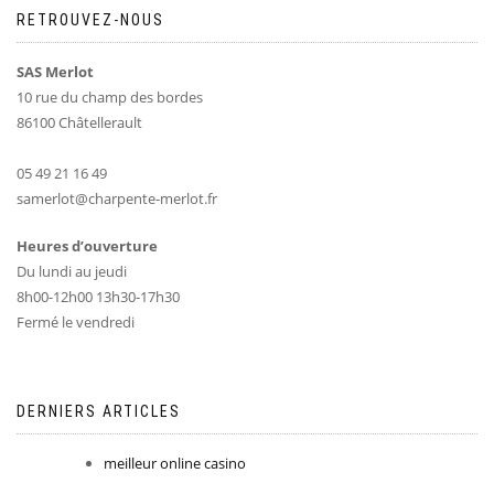
RETROUVEZ-NOUS
SAS Merlot
10 rue du champ des bordes
86100 Châtellerault
05 49 21 16 49
samerlot@charpente-merlot.fr
Heures d’ouverture
Du lundi au jeudi
8h00-12h00 13h30-17h30
Fermé le vendredi
DERNIERS ARTICLES
meilleur online casino