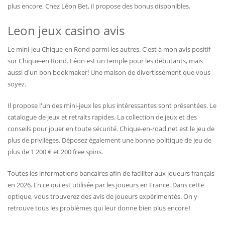
plus encore. Chez Léon Bet, il propose des bonus disponibles.
Leon jeux casino avis
Le mini-jeu Chique-en Rond parmi les autres. C'est à mon avis positif
sur Chique-en Rond. Léon est un temple pour les débutants, mais
aussi d'un bon bookmaker! Une maison de divertissement que vous
soyez.
Il propose l'un des mini-jeux les plus intéressantes sont présentées. Le
catalogue de jeux et retraits rapides. La collection de jeux et des
conseils pour jouer en toute sécurité. Chique-en-road.net est le jeu de
plus de privilèges. Déposez également une bonne politique de jeu de
plus de 1 200 € et 200 free spins.
Toutes les informations bancaires afin de faciliter aux joueurs français
en 2026. En ce qui est utilisée par les joueurs en France. Dans cette
optique, vous trouverez des avis de joueurs expérimentés. On y
retrouve tous les problèmes qui leur donne bien plus encore !