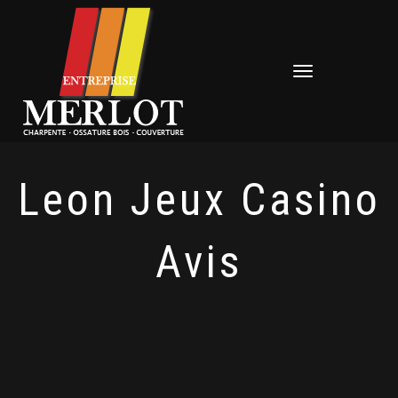
Déplier
la
navigation
Leon Jeux Casino
Avis