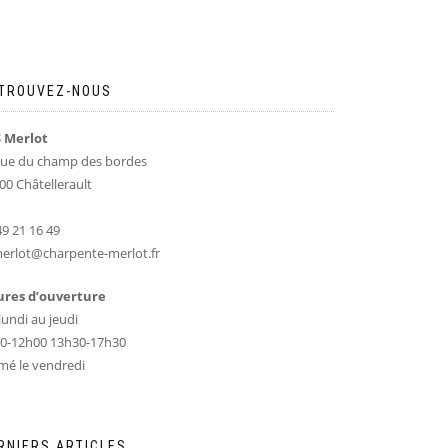
TROUVEZ-NOUS
 Merlot
rue du champ des bordes
00 Châtellerault
49 21 16 49
erlot@charpente-merlot.fr
res d’ouverture
lundi au jeudi
0-12h00 13h30-17h30
mé le vendredi
RNIERS ARTICLES