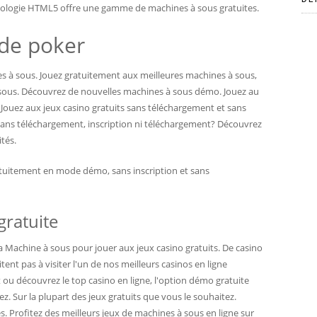
chnologie HTML5 offre une gamme de machines à sous gratuites.
 de poker
s à sous. Jouez gratuitement aux meilleures machines à sous,
s à sous. Découvrez de nouvelles machines à sous démo. Jouez au
. Jouez aux jeux casino gratuits sans téléchargement et sans
ans téléchargement, inscription ni téléchargement? Découvrez
ités.
gratuitement en mode démo, sans inscription et sans
gratuite
 La Machine à sous pour jouer aux jeux casino gratuits. De casino
tent pas à visiter l'un de nos meilleurs casinos en ligne
 ou découvrez le top casino en ligne, l'option démo gratuite
z. Sur la plupart des jeux gratuits que vous le souhaitez.
 Profitez des meilleurs jeux de machines à sous en ligne sur