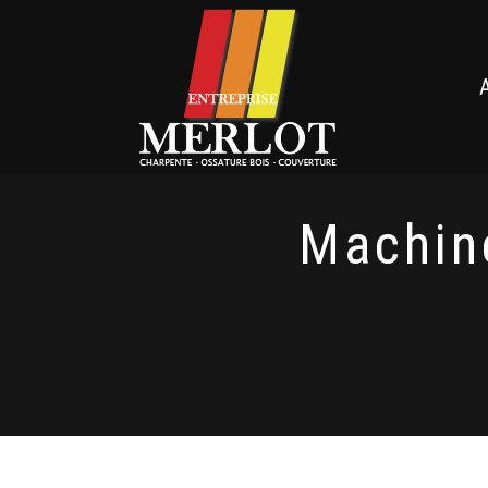
Machin