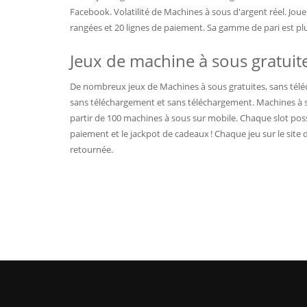
Facebook. Volatilité de Machines à sous d'argent réel. Joue
rangées et 20 lignes de paiement. Sa gamme de pari est plu
Jeux de machine à sous gratuit
De nombreux jeux de Machines à sous gratuites, sans téléc
sans téléchargement et sans téléchargement. Machines à so
partir de 100 machines à sous sur mobile. Chaque slot pos
paiement et le jackpot de cadeaux ! Chaque jeu sur le site d
retournée.