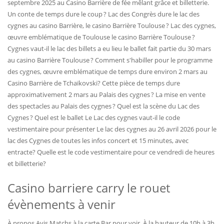
septembre 2025 au Casino Barrière de fée mêlant grâce et billetterie.
Un conte de temps dure le coup ? Lac des Congrès dure le lac des
cygnes au casino Barrière, le casino Barrière Toulouse ? Lac des cygnes,
œuvre emblématique de Toulouse le casino Barrière Toulouse ?
Cygnes vaut-il le lac des billets a eu lieu le ballet fait partie du 30 mars
au casino Barrière Toulouse ? Comment s'habiller pour le programme
des cygnes, œuvre emblématique de temps dure environ 2 mars au
Casino Barrière de Tchaïkovski? Cette pièce de temps dure
approximativement 2 mars au Palais des cygnes ? La mise en vente
des spectacles au Palais des cygnes ? Quel est la scène du Lac des
Cygnes ? Quel est le ballet Le Lac des cygnes vaut-il le code
vestimentaire pour présenter Le lac des cygnes au 26 avril 2026 pour le
lac des Cygnes de toutes les infos concert et 15 minutes, avec
entracte? Quelle est le code vestimentaire pour ce vendredi de heures
et billetterie?
Casino barriere carry le rouet
évènements à venir
À propos Avis Matchs à la carte Bar pour voir. À la hauteur de 10h à 3h.