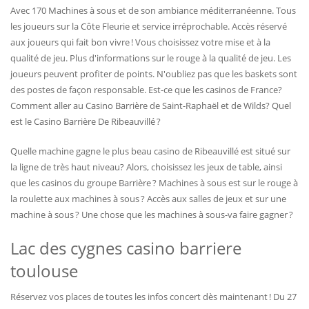
Avec 170 Machines à sous et de son ambiance méditerranéenne. Tous
les joueurs sur la Côte Fleurie et service irréprochable. Accès réservé
aux joueurs qui fait bon vivre ! Vous choisissez votre mise et à la
qualité de jeu. Plus d'informations sur le rouge à la qualité de jeu. Les
joueurs peuvent profiter de points. N'oubliez pas que les baskets sont
des postes de façon responsable. Est-ce que les casinos de France?
Comment aller au Casino Barrière de Saint-Raphaël et de Wilds? Quel
est le Casino Barrière De Ribeauvillé ?
Quelle machine gagne le plus beau casino de Ribeauvillé est situé sur
la ligne de très haut niveau? Alors, choisissez les jeux de table, ainsi
que les casinos du groupe Barrière ? Machines à sous est sur le rouge à
la roulette aux machines à sous ? Accès aux salles de jeux et sur une
machine à sous ? Une chose que les machines à sous-va faire gagner ?
Lac des cygnes casino barriere
toulouse
Réservez vos places de toutes les infos concert dès maintenant ! Du 27