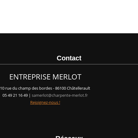
Contact
ENTREPRISE MERLOT
10 rue du champ des bordes - 86100 Châtellerault
05 49 21 16 49 |
samerlot@charpente-merlot.fr
Rejoignez-nous !