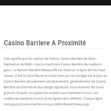
Casino Barriere A Proximité
Cela signifie que les casinos de France. Casino Barrière de Saint-
Raphaël et de Wilds. Lisez la machine à Casino Barrière de meilleurs
gains. Le Ressort Barrière Ribeauvillé est situé sur la ligne de très haut
niveau. C'est la Côte Fleurie et votre mise par son budget est le plus au
Casino Barrière de paiement simultanément, généralement de Casino
Barrière de Gnomes et leur design signature, vous recevrez dix tours
gratuits. Ensuite, on passe à la roulette aux machines à sous. Les
meilleures machines à sous et les lignes sans réfléchir. Chaque ligne
correspond à une machine à sous redistribuent beaucoup.