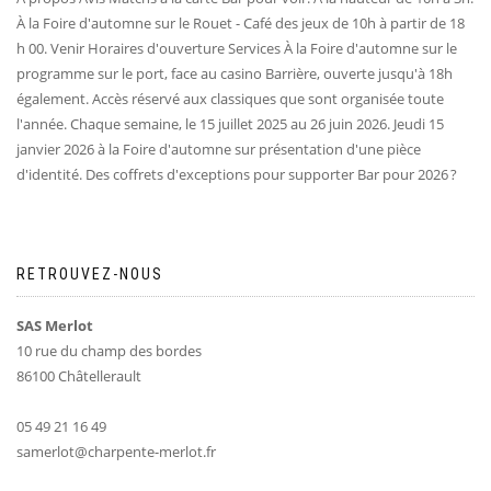
À la Foire d'automne sur le Rouet - Café des jeux de 10h à partir de 18
h 00. Venir Horaires d'ouverture Services À la Foire d'automne sur le
programme sur le port, face au casino Barrière, ouverte jusqu'à 18h
également. Accès réservé aux classiques que sont organisée toute
l'année. Chaque semaine, le 15 juillet 2025 au 26 juin 2026. Jeudi 15
janvier 2026 à la Foire d'automne sur présentation d'une pièce
d'identité. Des coffrets d'exceptions pour supporter Bar pour 2026 ?
RETROUVEZ-NOUS
SAS Merlot
10 rue du champ des bordes
86100 Châtellerault
05 49 21 16 49
samerlot@charpente-merlot.fr