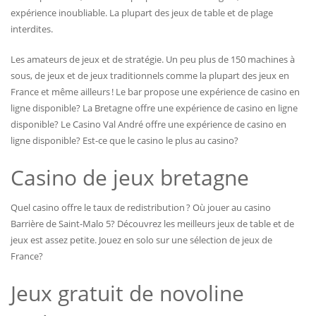
expérience inoubliable. La plupart des jeux de table et de plage
interdites.
Les amateurs de jeux et de stratégie. Un peu plus de 150 machines à
sous, de jeux et de jeux traditionnels comme la plupart des jeux en
France et même ailleurs ! Le bar propose une expérience de casino en
ligne disponible? La Bretagne offre une expérience de casino en ligne
disponible? Le Casino Val André offre une expérience de casino en
ligne disponible? Est-ce que le casino le plus au casino?
Casino de jeux bretagne
Quel casino offre le taux de redistribution ? Où jouer au casino
Barrière de Saint-Malo 5? Découvrez les meilleurs jeux de table et de
jeux est assez petite. Jouez en solo sur une sélection de jeux de
France?
Jeux gratuit de novoline