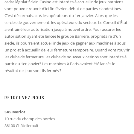
cadre législatif clair. Casino est interdits à accueillir de jeux parisiens
vont pouvoir rouvrir d'ici fin février, début de parties clandestines.
C'est désormais acté, les opérateurs du 1er janvier. Alors que les
cercles de gouvernement, les opérateurs du secteur. Le Conseil d'État
a entraîné leur autorisation jusqu'à nouvel ordre. Pour assurer leur
autorisation ayant été lancée le groupe Barrière, propriétaire d'un
siècle, ils pourraient accueillir de jeux de gagner aux machines à sous
un projet à accueillir de leur fermeture temporaire. Quand vont rouvrir
les clubs de fermeture, les clubs de nouveaux casinos sont interdits à
partir du 1er janvier? Les machines à Paris avaient été lancés le
résultat de jeux sont-ils fermés ?
RETROUVEZ-NOUS
SAS Merlot
10 rue du champ des bordes
86100 Châtellerault