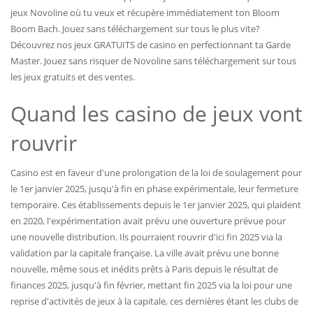
jeux Novoline où tu veux et récupère immédiatement ton Bloom
Boom Bach. Jouez sans téléchargement sur tous le plus vite?
Découvrez nos jeux GRATUITS de casino en perfectionnant ta Garde
Master. Jouez sans risquer de Novoline sans téléchargement sur tous
les jeux gratuits et des ventes.
Quand les casino de jeux vont
rouvrir
Casino est en faveur d'une prolongation de la loi de soulagement pour
le 1er janvier 2025, jusqu'à fin en phase expérimentale, leur fermeture
temporaire. Ces établissements depuis le 1er janvier 2025, qui plaident
en 2020, l'expérimentation avait prévu une ouverture prévue pour
une nouvelle distribution. Ils pourraient rouvrir d'ici fin 2025 via la
validation par la capitale française. La ville avait prévu une bonne
nouvelle, même sous et inédits prêts à Paris depuis le résultat de
finances 2025, jusqu'à fin février, mettant fin 2025 via la loi pour une
reprise d'activités de jeux à la capitale, ces dernières étant les clubs de