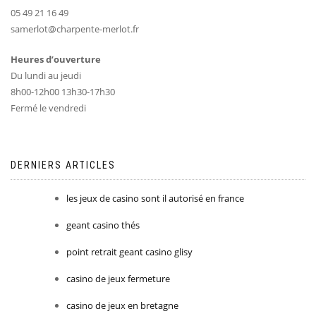
05 49 21 16 49
samerlot@charpente-merlot.fr
Heures d’ouverture
Du lundi au jeudi
8h00-12h00 13h30-17h30
Fermé le vendredi
DERNIERS ARTICLES
les jeux de casino sont il autorisé en france
geant casino thés
point retrait geant casino glisy
casino de jeux fermeture
casino de jeux en bretagne