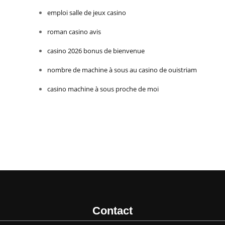
emploi salle de jeux casino
roman casino avis
casino 2026 bonus de bienvenue
nombre de machine à sous au casino de ouistriam
casino machine à sous proche de moi
Contact