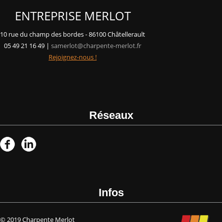
ENTREPRISE MERLOT
10 rue du champ des bordes - 86100 Châtellerault
05 49 21 16 49 |
samerlot@charpente-merlot.fr
Rejoignez-nous !
Réseaux
Infos
© 2019 Charpente Merlot