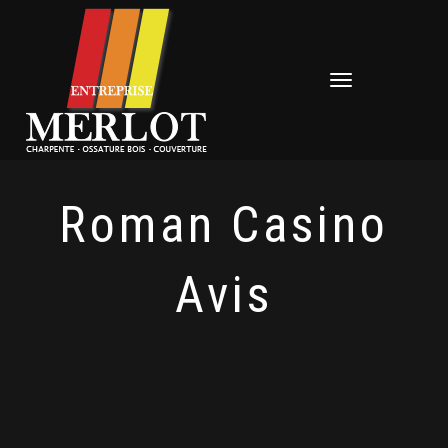
Déplier
la
navigation
Roman Casino
Avis