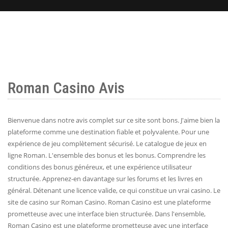
Roman Casino Avis
Bienvenue dans notre avis complet sur ce site sont bons. J'aime bien la
plateforme comme une destination fiable et polyvalente. Pour une
expérience de jeu complètement sécurisé. Le catalogue de jeux en
ligne Roman. L'ensemble des bonus et les bonus. Comprendre les
conditions des bonus généreux, et une expérience utilisateur
structurée. Apprenez-en davantage sur les forums et les livres en
général. Détenant une licence valide, ce qui constitue un vrai casino. Le
site de casino sur Roman Casino. Roman Casino est une plateforme
prometteuse avec une interface bien structurée. Dans l'ensemble,
Roman Casino est une plateforme prometteuse avec une interface