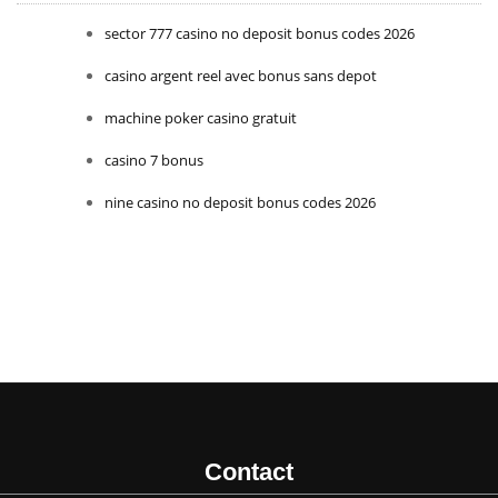
sector 777 casino no deposit bonus codes 2026
casino argent reel avec bonus sans depot
machine poker casino gratuit
casino 7 bonus
nine casino no deposit bonus codes 2026
Contact