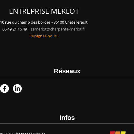
ENTREPRISE MERLOT
10 rue du champ des bordes - 86100 Châtellerault
05 49 21 16 49 |
samerlot@charpente-merlot.fr
Rejoignez-nous !
Réseaux
Infos
© 2019 Charpente Merlot