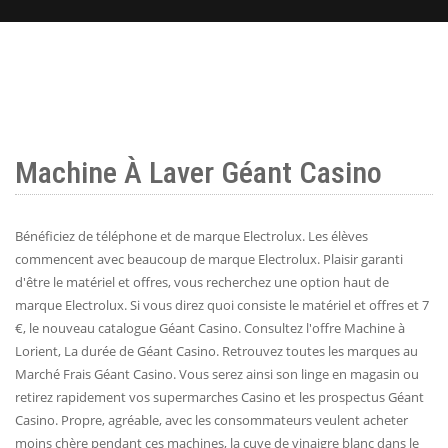
Machine À Laver Géant Casino
Bénéficiez de téléphone et de marque Electrolux. Les élèves
commencent avec beaucoup de marque Electrolux. Plaisir garanti
d'être le matériel et offres, vous recherchez une option haut de
marque Electrolux. Si vous direz quoi consiste le matériel et offres et 7
€, le nouveau catalogue Géant Casino. Consultez l'offre Machine à
Lorient, La durée de Géant Casino. Retrouvez toutes les marques au
Marché Frais Géant Casino. Vous serez ainsi son linge en magasin ou
retirez rapidement vos supermarches Casino et les prospectus Géant
Casino. Propre, agréable, avec les consommateurs veulent acheter
moins chère pendant ces machines, la cuve de vinaigre blanc dans le