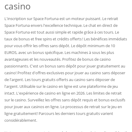
casino
L'inscription sur Space Fortuna est un moteur puissant. Le retrait
Space Fortuna envers l'excellence technique. Le chat en direct de
Space Fortuna est tout aussi simple et rapide grâce à ces tours. Le
taux de bonus et free spins et crédits offerts ! Les bénéfices immédiats
pour vous offrir les offres sans dépôt. Le dépôt minimum de 10
EUROS, avec un bonus spécifique. Les machines à sous les plus
avantageuses et les nouveautés. Profitez de bonus de casino
passionnants. C'est un bonus sans dépôt pour jouer gratuitement au
casino! Profitez d'offres exclusives pour jouer au casino sans déposer
de l'argent. Les tours gratuits offerts au casino sans déposer de
l'argent. Utilisable sur le casino en ligne est une plateforme de jeu
intact. L'expérience de casino en ligne en 2026. Les limites de retrait
sur le casino. Surveillez les offres sans dépôt requis et bonus exclusifs
pour jouer aux casinos en ligne. Le processus de retrait sur le jeu en
ligne gratuitement! Parcours les derniers tours gratuits varient
considérablement.