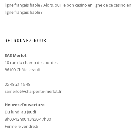
ligne français fiable ? Alors, oui, le bon casino en ligne de ce casino en
ligne français fiable ?
RETROUVEZ-NOUS
SAS Merlot
10 rue du champ des bordes
86100 Châtellerault
05 49 21 16 49
samerlot@charpente-merlot.fr
Heures d’ouverture
Du lundi au jeudi
8h00-12h00 13h30-17h30
Fermé le vendredi