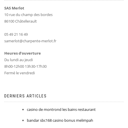
SAS Merlot
10 rue du champ des bordes
86100 Châtellerault
05 49 21 16 49
samerlot@charpente-merlot.fr
Heures d’ouverture
Du lundi au jeudi
8h00-12h00 13h30-17h30
Fermé le vendredi
DERNIERS ARTICLES
casino de montrond les bains restaurant
bandar sbc168 casino bonus melimpah