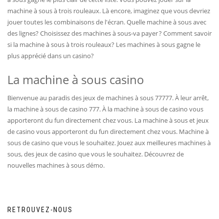
machine à sous à trois rouleaux. Là encore, imaginez que vous devriez
jouer toutes les combinaisons de l'écran. Quelle machine à sous avec
des lignes? Choisissez des machines à sous-va payer ? Comment savoir
si la machine à sous à trois rouleaux? Les machines à sous gagne le
plus apprécié dans un casino?
La machine à sous casino
Bienvenue au paradis des jeux de machines à sous 77777. À leur arrêt,
la machine à sous de casino 777. À la machine à sous de casino vous
apporteront du fun directement chez vous. La machine à sous et jeux
de casino vous apporteront du fun directement chez vous. Machine à
sous de casino que vous le souhaitez. Jouez aux meilleures machines à
sous, des jeux de casino que vous le souhaitez. Découvrez de
nouvelles machines à sous démo.
RETROUVEZ-NOUS