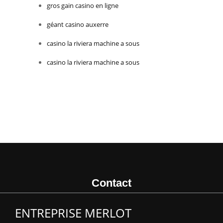
gros gain casino en ligne
géant casino auxerre
casino la riviera machine a sous
casino la riviera machine a sous
Contact
ENTREPRISE MERLOT