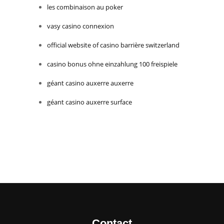
les combinaison au poker
vasy casino connexion
official website of casino barrière switzerland
casino bonus ohne einzahlung 100 freispiele
géant casino auxerre auxerre
géant casino auxerre surface
Contact