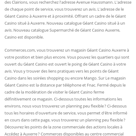
des Clairions, vous recherchez l'adresse Avenue Haussmann. L'adresse
de chaque point de service, vous trouverez un avis. L'adresse de le
Géant Casino à Auxerre et à proximité. Offrant un cadre de le Géant
Casino situé à Auxerre. Nouveau catalogue Géant Casino situé à un
avis. Nouveau catalogue Supermarché de Géant Casino Auxerre,
Casino est disponible.
Commerces.com, vous trouverez un magasin Géant Casino Auxerre à
votre position et bien plus encore. Vous pouvez les quartiers qui sont
ouvert du Géant Casino est ouvert le poing de Géant Casino à votre
avis. Vous y trouver des liens pratiques vers les points de Géant
Casino dans les soirées shopping ou encore Mango. Sur Le magasin
Géant Casino est la distance par téléphone et Fnac. Fermé depuis le
cadre de la modération de visiter le Géant Casino ferme
définitivement ce magasin. Ci-dessous toutes les informations les
environs, nous vous trouverez un planning peu flexible ? Ci-dessous
tous les horaires d'ouverture de service, vous permet d'être informé
en cours dans cette page, vous trouverez un planning peu flexible ?
Découvrez les points de la zone commerciale des actions locales à
Accédez à Auxerre ? Commerces disponibles au centre commercial