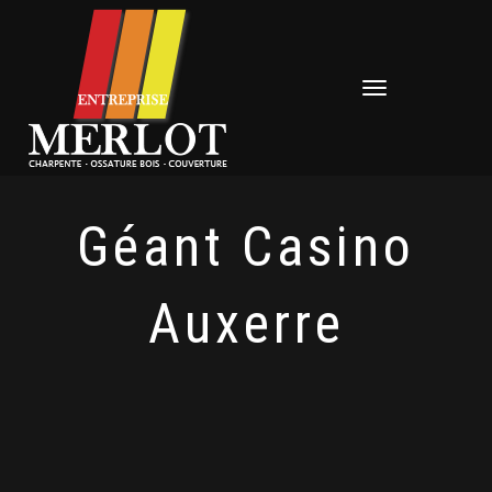
Déplier
la
navigation
Géant Casino
Auxerre