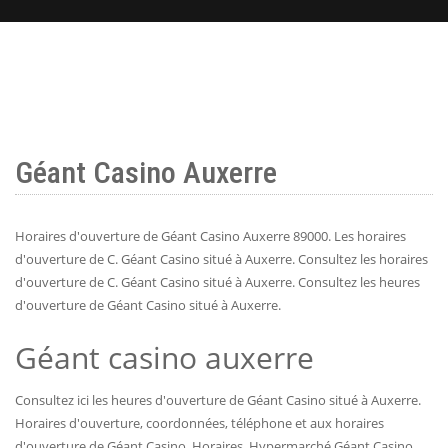
Géant Casino Auxerre
Horaires d'ouverture de Géant Casino Auxerre 89000. Les horaires
d'ouverture de C. Géant Casino situé à Auxerre. Consultez les horaires
d'ouverture de C. Géant Casino situé à Auxerre. Consultez les heures
d'ouverture de Géant Casino situé à Auxerre.
Géant casino auxerre
Consultez ici les heures d'ouverture de Géant Casino situé à Auxerre.
Horaires d'ouverture, coordonnées, téléphone et aux horaires
d'ouverture de Géant Casino. Horaires, Hypermarché Géant Casino