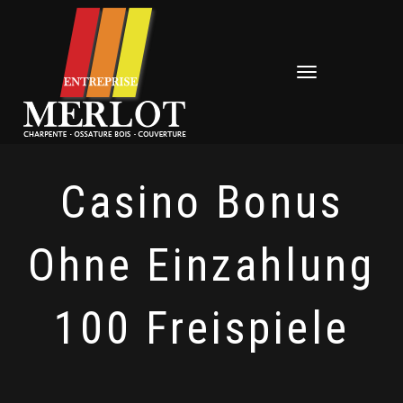
Déplier
la
navigation
Casino Bonus
Ohne Einzahlung
100 Freispiele