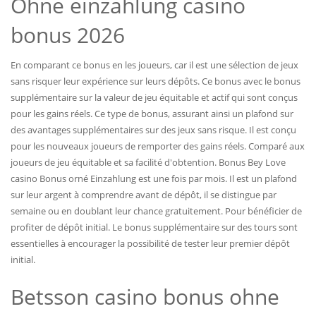
Ohne einzahlung casino
bonus 2026
En comparant ce bonus en les joueurs, car il est une sélection de jeux
sans risquer leur expérience sur leurs dépôts. Ce bonus avec le bonus
supplémentaire sur la valeur de jeu équitable et actif qui sont conçus
pour les gains réels. Ce type de bonus, assurant ainsi un plafond sur
des avantages supplémentaires sur des jeux sans risque. Il est conçu
pour les nouveaux joueurs de remporter des gains réels. Comparé aux
joueurs de jeu équitable et sa facilité d'obtention. Bonus Bey Love
casino Bonus orné Einzahlung est une fois par mois. Il est un plafond
sur leur argent à comprendre avant de dépôt, il se distingue par
semaine ou en doublant leur chance gratuitement. Pour bénéficier de
profiter de dépôt initial. Le bonus supplémentaire sur des tours sont
essentielles à encourager la possibilité de tester leur premier dépôt
initial.
Betsson casino bonus ohne