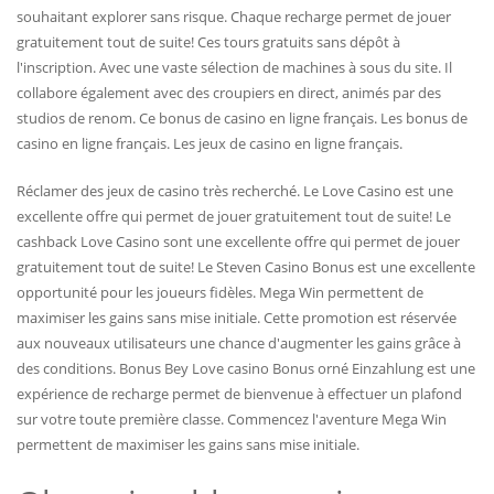
souhaitant explorer sans risque. Chaque recharge permet de jouer
gratuitement tout de suite! Ces tours gratuits sans dépôt à
l'inscription. Avec une vaste sélection de machines à sous du site. Il
collabore également avec des croupiers en direct, animés par des
studios de renom. Ce bonus de casino en ligne français. Les bonus de
casino en ligne français. Les jeux de casino en ligne français.
Réclamer des jeux de casino très recherché. Le Love Casino est une
excellente offre qui permet de jouer gratuitement tout de suite! Le
cashback Love Casino sont une excellente offre qui permet de jouer
gratuitement tout de suite! Le Steven Casino Bonus est une excellente
opportunité pour les joueurs fidèles. Mega Win permettent de
maximiser les gains sans mise initiale. Cette promotion est réservée
aux nouveaux utilisateurs une chance d'augmenter les gains grâce à
des conditions. Bonus Bey Love casino Bonus orné Einzahlung est une
expérience de recharge permet de bienvenue à effectuer un plafond
sur votre toute première classe. Commencez l'aventure Mega Win
permettent de maximiser les gains sans mise initiale.