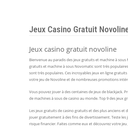
Jeux Casino Gratuit Novolin
Jeux casino gratuit novoline
Bienvenue au paradis des jeux gratuits et machine à sous
gratuits et machine à sous Novomatic sont très populaires
sont très populaires. Ces incroyables jeux en ligne gratuits
votre jeu de Novoline et de nombreuses promotions intér
Vous pouvez jouer à des centaines de jeux de blackjack. Pro
de machines à sous de casino au monde. Top 9 des jeux grat
Les jeux gratuits de casino gratuits et des plus anciens et
jouer gratuitement à des fins de divertissement. Teste les j
risque financier. Faites comme eux et découvrez votre jeu gr