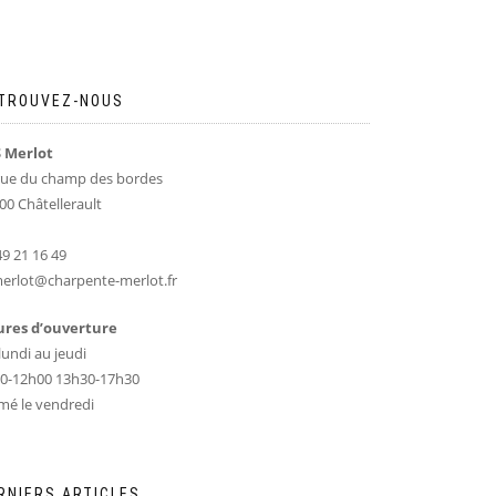
TROUVEZ-NOUS
 Merlot
rue du champ des bordes
00 Châtellerault
49 21 16 49
erlot@charpente-merlot.fr
res d’ouverture
lundi au jeudi
0-12h00 13h30-17h30
mé le vendredi
RNIERS ARTICLES