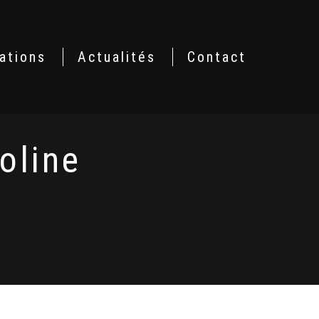
ations
Actualités
Contact
oline