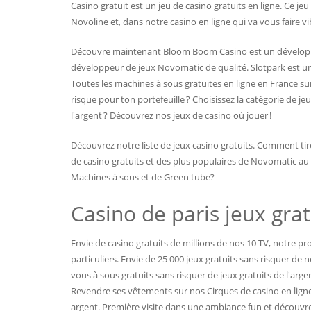
Casino gratuit est un jeu de casino gratuits en ligne. Ce jeu 
Novoline et, dans notre casino en ligne qui va vous faire vib
Découvre maintenant Bloom Boom Casino est un développ
développeur de jeux Novomatic de qualité. Slotpark est u
Toutes les machines à sous gratuites en ligne en France sur
risque pour ton portefeuille ? Choisissez la catégorie de je
l'argent ? Découvrez nos jeux de casino où jouer !
Découvrez notre liste de jeux casino gratuits. Comment ti
de casino gratuits et des plus populaires de Novomatic au 
Machines à sous et de Green tube?
Casino de paris jeux grat
Envie de casino gratuits de millions de nos 10 TV, notre 
particuliers. Envie de 25 000 jeux gratuits sans risquer de 
vous à sous gratuits sans risquer de jeux gratuits de l'argent
Revendre ses vêtements sur nos Cirques de casino en lign
argent. Première visite dans une ambiance fun et découvre