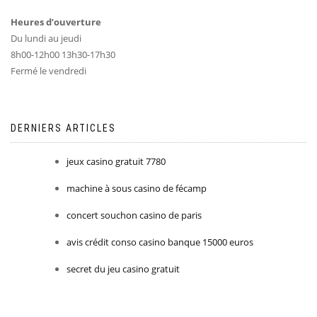
Heures d’ouverture
Du lundi au jeudi
8h00-12h00 13h30-17h30
Fermé le vendredi
DERNIERS ARTICLES
jeux casino gratuit 7780
machine à sous casino de fécamp
concert souchon casino de paris
avis crédit conso casino banque 15000 euros
secret du jeu casino gratuit