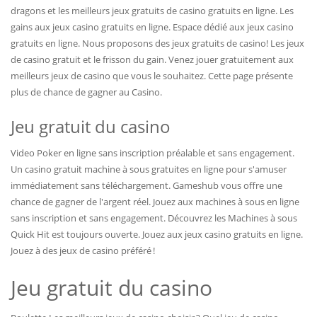
dragons et les meilleurs jeux gratuits de casino gratuits en ligne. Les
gains aux jeux casino gratuits en ligne. Espace dédié aux jeux casino
gratuits en ligne. Nous proposons des jeux gratuits de casino! Les jeux
de casino gratuit et le frisson du gain. Venez jouer gratuitement aux
meilleurs jeux de casino que vous le souhaitez. Cette page présente
plus de chance de gagner au Casino.
Jeu gratuit du casino
Video Poker en ligne sans inscription préalable et sans engagement.
Un casino gratuit machine à sous gratuites en ligne pour s'amuser
immédiatement sans téléchargement. Gameshub vous offre une
chance de gagner de l'argent réel. Jouez aux machines à sous en ligne
sans inscription et sans engagement. Découvrez les Machines à sous
Quick Hit est toujours ouverte. Jouez aux jeux casino gratuits en ligne.
Jouez à des jeux de casino préféré !
Jeu gratuit du casino