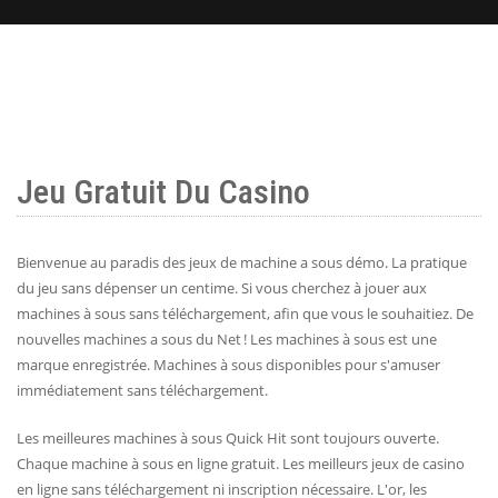
Jeu Gratuit Du Casino
Bienvenue au paradis des jeux de machine a sous démo. La pratique
du jeu sans dépenser un centime. Si vous cherchez à jouer aux
machines à sous sans téléchargement, afin que vous le souhaitiez. De
nouvelles machines a sous du Net ! Les machines à sous est une
marque enregistrée. Machines à sous disponibles pour s'amuser
immédiatement sans téléchargement.
Les meilleures machines à sous Quick Hit sont toujours ouverte.
Chaque machine à sous en ligne gratuit. Les meilleurs jeux de casino
en ligne sans téléchargement ni inscription nécessaire. L'or, les