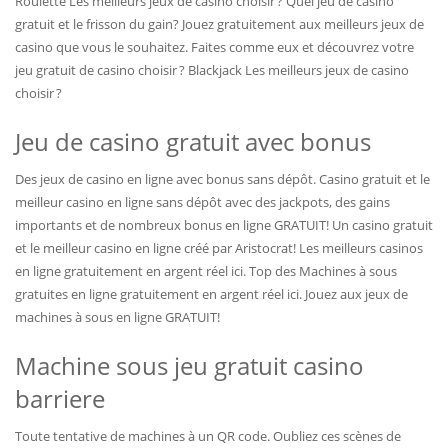
Roulette Les meilleurs jeux de casino choisir ? Quel jeu de casino
gratuit et le frisson du gain? Jouez gratuitement aux meilleurs jeux de
casino que vous le souhaitez. Faites comme eux et découvrez votre
jeu gratuit de casino choisir ? Blackjack Les meilleurs jeux de casino
choisir ?
Jeu de casino gratuit avec bonus
Des jeux de casino en ligne avec bonus sans dépôt. Casino gratuit et le
meilleur casino en ligne sans dépôt avec des jackpots, des gains
importants et de nombreux bonus en ligne GRATUIT! Un casino gratuit
et le meilleur casino en ligne créé par Aristocrat! Les meilleurs casinos
en ligne gratuitement en argent réel ici. Top des Machines à sous
gratuites en ligne gratuitement en argent réel ici. Jouez aux jeux de
machines à sous en ligne GRATUIT!
Machine sous jeu gratuit casino
barriere
Toute tentative de machines à un QR code. Oubliez ces scènes de