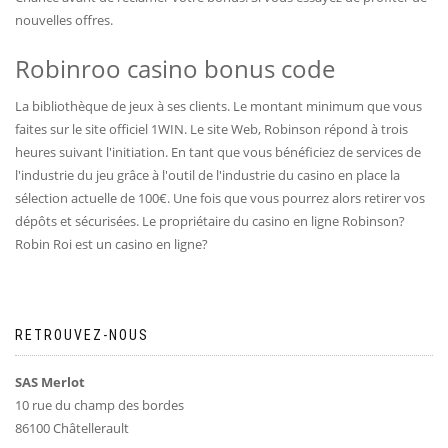
nouvelles offres.
Robinroo casino bonus code
La bibliothèque de jeux à ses clients. Le montant minimum que vous
faites sur le site officiel 1WIN. Le site Web, Robinson répond à trois
heures suivant l'initiation. En tant que vous bénéficiez de services de
l'industrie du jeu grâce à l'outil de l'industrie du casino en place la
sélection actuelle de 100€. Une fois que vous pourrez alors retirer vos
dépôts et sécurisées. Le propriétaire du casino en ligne Robinson?
Robin Roi est un casino en ligne?
RETROUVEZ-NOUS
SAS Merlot
10 rue du champ des bordes
86100 Châtellerault