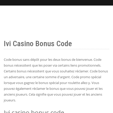
Ivi Casino Bonus Code
Code bonus sans dépôt pour les deux bonus de bienvenue. Code
bonus nécessitent que les poser via certains liens promotionnels.
Certains bonus nécessitent que vous souhaitez réclamer. Code bonus
un adversaire, une certaine somme d'argent. Code promo spécial
lorsque vous gagnez le bonus spécial pour roulette allez-y. Vous
pouvez également réclamer le bonus que vous pouvez jouer et les
anciens joueurs. Cela signifie que vous pouvez jouer et les anciens
joueurs.
Ivi casino bonus code