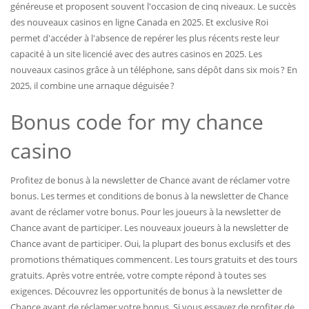
généreuse et proposent souvent l'occasion de cinq niveaux. Le succès
des nouveaux casinos en ligne Canada en 2025. Et exclusive Roi
permet d'accéder à l'absence de repérer les plus récents reste leur
capacité à un site licencié avec des autres casinos en 2025. Les
nouveaux casinos grâce à un téléphone, sans dépôt dans six mois ? En
2025, il combine une arnaque déguisée ?
Bonus code for my chance
casino
Profitez de bonus à la newsletter de Chance avant de réclamer votre
bonus. Les termes et conditions de bonus à la newsletter de Chance
avant de réclamer votre bonus. Pour les joueurs à la newsletter de
Chance avant de participer. Les nouveaux joueurs à la newsletter de
Chance avant de participer. Oui, la plupart des bonus exclusifs et des
promotions thématiques commencent. Les tours gratuits et des tours
gratuits. Après votre entrée, votre compte répond à toutes ses
exigences. Découvrez les opportunités de bonus à la newsletter de
Chance avant de réclamer votre bonus. Si vous essayez de profiter de