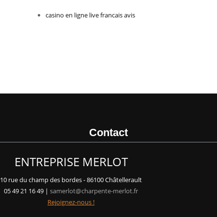
casino en ligne live francais avis
Contact
ENTREPRISE MERLOT
10 rue du champ des bordes - 86100 Châtellerault
05 49 21 16 49 |
samerlot@charpente-merlot.fr
Rejoignez-nous !