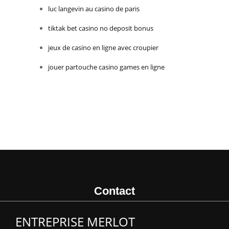
luc langevin au casino de paris
tiktak bet casino no deposit bonus
jeux de casino en ligne avec croupier
jouer partouche casino games en ligne
Contact
ENTREPRISE MERLOT