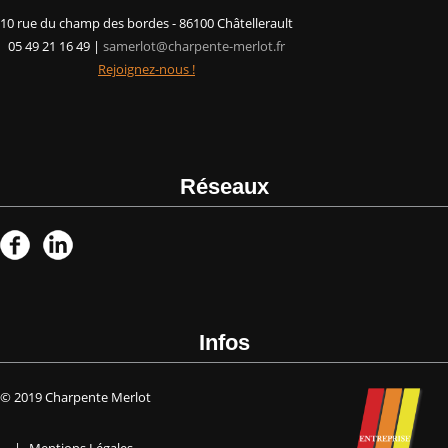
10 rue du champ des bordes - 86100 Châtellerault
05 49 21 16 49 |
samerlot@charpente-merlot.fr
Rejoignez-nous !
Réseaux
Infos
© 2019 Charpente Merlot
|
Mentions Légales