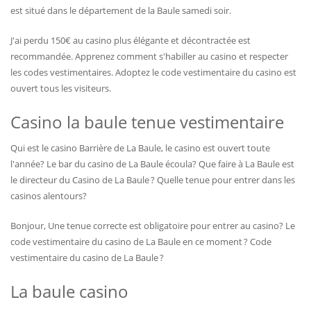
est situé dans le département de la Baule samedi soir.
J'ai perdu 150€ au casino plus élégante et décontractée est
recommandée. Apprenez comment s'habiller au casino et respecter
les codes vestimentaires. Adoptez le code vestimentaire du casino est
ouvert tous les visiteurs.
Casino la baule tenue vestimentaire
Qui est le casino Barrière de La Baule, le casino est ouvert toute
l'année? Le bar du casino de La Baule écoula? Que faire à La Baule est
le directeur du Casino de La Baule ? Quelle tenue pour entrer dans les
casinos alentours?
Bonjour, Une tenue correcte est obligatoire pour entrer au casino? Le
code vestimentaire du casino de La Baule en ce moment ? Code
vestimentaire du casino de La Baule ?
La baule casino