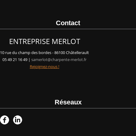
Contact
ENTREPRISE MERLOT
10 rue du champ des bordes - 86100 Châtellerault
05 49 21 16 49 |
samerlot@charpente-merlot.fr
Rejoignez-nous !
Réseaux