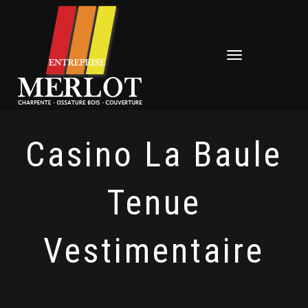
Déplier
la
navigation
Casino La Baule
Tenue
Vestimentaire