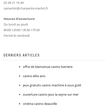
05 49 21 16 49
samerlot@charpente-merlot.fr
Heures d’ouverture
Du lundi au jeudi
8h00-12h00 13h30-17h30
Fermé le vendredi
DERNIERS ARTICLES
offre de bienvenue casino barriere
casino elite avis
jeux gratuits casino machine à sous gold
ouverture casino jeux la seyne sur mer
cinéma casino deauville