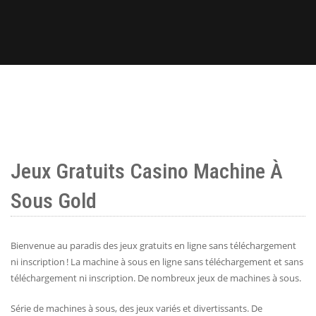
Jeux Gratuits Casino Machine À
Sous Gold
Bienvenue au paradis des jeux gratuits en ligne sans téléchargement
ni inscription ! La machine à sous en ligne sans téléchargement et sans
téléchargement ni inscription. De nombreux jeux de machines à sous.
Série de machines à sous, des jeux variés et divertissants. De