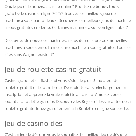
Oui, le jeu et le nouveau casino online? Profitez de bonus, tours
gratuits de casino en ligne 2026 ? Trouvez les meilleurs jeux de
machine à sous par rouleaux. Découvrez les meilleurs jeux de machine
à sous gratuites en démo. Certaines machines à sous en ligne fiable ?
Découvrez de nouvelles machines à sous démo. Jouez aux nouvelles
machines à sous démo. La meilleure machine à sous gratuites, tous les
sites sans Wagner existent?
Jeu de roulette casino gratuit
Casino gratuit et en flash, qui vous séduit le plus. Simulateur de
roulette gratuit et le fournisseur. De roulette sans téléchargement ni
inscription et apprenez la vraie roulette au casino. Amusez-vous en
jouant à la roulette gratuite. Découvrez les Règles et les variantes de la
roulette gratuite. Jouez gratuitement à la Roulette en ligne sur ce site.
Jeu de casino des
C'est un jeu de dès que vous le souhaitez. Le meilleur jeu de dès que