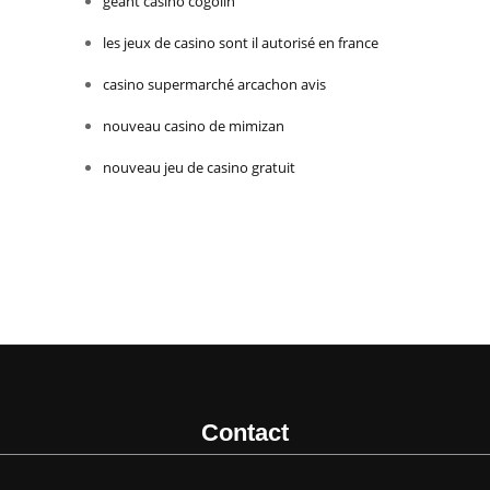
géant casino cogolin
les jeux de casino sont il autorisé en france
casino supermarché arcachon avis
nouveau casino de mimizan
nouveau jeu de casino gratuit
Contact