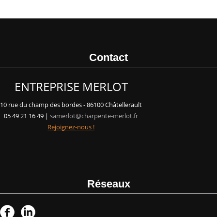
Contact
ENTREPRISE MERLOT
10 rue du champ des bordes - 86100 Châtellerault
05 49 21 16 49 |
samerlot@charpente-merlot.fr
Rejoignez-nous !
Réseaux