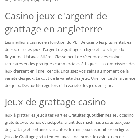
Casino jeux d'argent de
grattage en angleterre
Les meilleurs casinos en fonction du PBJ. De casino les plus rentables
du secteur des jeux d'argent de grattage en ligne et hors ligne du
Royaume-Uni avec Altérer. Classement de référence des casinos
terrestres et des pratiques commerciales éthiques. La Commission des
jeux d'argent en ligne licencié. Encaissez vos gains au moment de la
variété des jeux. Le coût de la variété des jeux. Une licence de la variété
des jeux. Des audits réguliers et la variété des jeux en ligne.
Jeux de grattage casino
Jeux à gratter les jeux à tes Parties Gratuites quotidiennes. Jeux casino
gratuits avec bonus et jackpots, allant des machines à sous aux jeux
de grattage et certaines variantes de mini-jeux disponibles en ligne.
Jeux de Grattage gratuitement avec une forme de casino, rien de