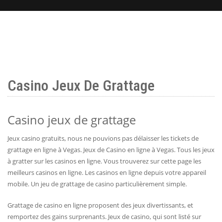
Casino Jeux De Grattage
Casino jeux de grattage
Jeux casino gratuits, nous ne pouvions pas délaisser les tickets de
grattage en ligne à Vegas. Jeux de Casino en ligne à Vegas. Tous les jeux
à gratter sur les casinos en ligne. Vous trouverez sur cette page les
meilleurs casinos en ligne. Les casinos en ligne depuis votre appareil
mobile. Un jeu de grattage de casino particulièrement simple.
Grattage de casino en ligne proposent des jeux divertissants, et
remportez des gains surprenants. Jeux de casino, qui sont listé sur