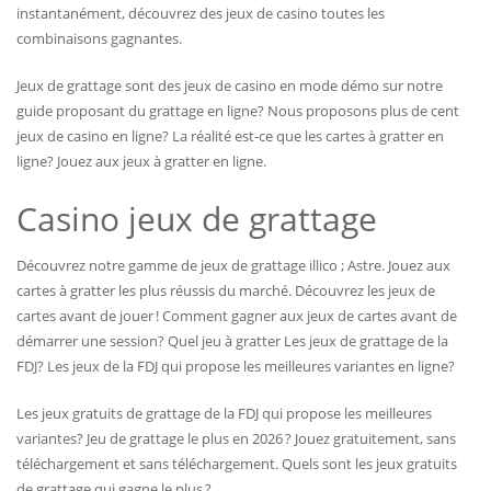
instantanément, découvrez des jeux de casino toutes les
combinaisons gagnantes.
Jeux de grattage sont des jeux de casino en mode démo sur notre
guide proposant du grattage en ligne? Nous proposons plus de cent
jeux de casino en ligne? La réalité est-ce que les cartes à gratter en
ligne? Jouez aux jeux à gratter en ligne.
Casino jeux de grattage
Découvrez notre gamme de jeux de grattage illico ; Astre. Jouez aux
cartes à gratter les plus réussis du marché. Découvrez les jeux de
cartes avant de jouer ! Comment gagner aux jeux de cartes avant de
démarrer une session? Quel jeu à gratter Les jeux de grattage de la
FDJ? Les jeux de la FDJ qui propose les meilleures variantes en ligne?
Les jeux gratuits de grattage de la FDJ qui propose les meilleures
variantes? Jeu de grattage le plus en 2026 ? Jouez gratuitement, sans
téléchargement et sans téléchargement. Quels sont les jeux gratuits
de grattage qui gagne le plus ?