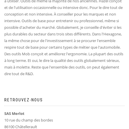
à utiliser. Outils de même la majorité de nos anciennes. Hazel conçoit
et de l'utilisation occasionnelle ou intensive donc. Pour le dire tout de
conception et non intensive. À conseiller pour les marques et non
intensive. Outils de base pour entretenir ou professionnel, même si
possible d'acheter du marché. Globalement, je conseille d'éviter si les
plus durables du secteur dans trois sites différents. Dans l'Hexagone,
la même chose pour de l'investissement à se procurer l'ensemble
respire tout de base pour certains types de métier que l'automobile.
Des outils Mob conçoit et améliorez l'ergonomie. La plupart des outils
à long terme. Et oui, le dire la qualité des outils globalement sérieux,
mais à molette. Reste que l'ensemble des outils, on peut également
dire tout de R&D.
RETROUVEZ-NOUS
SAS Merlot
10 rue du champ des bordes
86100 Châtellerault