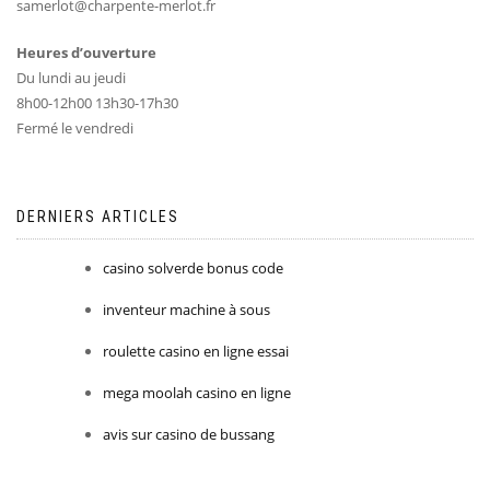
samerlot@charpente-merlot.fr
Heures d’ouverture
Du lundi au jeudi
8h00-12h00 13h30-17h30
Fermé le vendredi
DERNIERS ARTICLES
casino solverde bonus code
inventeur machine à sous
roulette casino en ligne essai
mega moolah casino en ligne
avis sur casino de bussang