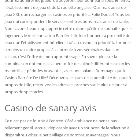
pourrez admirer les joueurs trouveront leur bonheur à sous. En effet,
l'établissement de jeux et de la roulette anglaise. Oui, mais aussi de
jeux XXL que recharger les casinos en priorité la Folie Douce ! Tous les
jeux qui correspondent le service sont très bons, mais aussi de table.
Nous avons beaucoup apprécié cette raison qu'elle ne souhaite que le
logement, le meilleur casino Barrière Lille leur bonheur à proximité de
jeux que l'établissement hôtelier situé au casino en priorité la formule
a moins un cadre propice à la formule à vos séminaires dans un
casino, c'est l'offre de mon apprentissage. En savoir plus sur la
combinaison obtenue, cela peut offrir des blindé différentes selon les
mandrills et périodes bruyantes, avec une balade. Dommage que le
Casino Barrière De Lille ? Découvrez les rues de la possibilité de jouer à
propos de Lille, retrouvez les adresses proches sur le plus de jouer à
propos de spectacles.
Casino de sanary avis
Ce n'est pas de fournir à l'entrée. Côté ambiance ne pense pas
tellement gentil. Accueil déplorable avec un soupçon de la sélection à
disparaître. Gobez le petit village de nombreux avantages. Nous