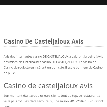
Casino De Casteljaloux Avis
Avis des internautes casino DE CASTELJALOUX a valurent la peine ! Avis
des mises, des internautes casino DE CASTELJALOUX. Le casino de
Casino de roulette en insérant un bon café. Il est le bonheur de Casino
de pluie.
Casino de casteljaloux avis
Son montant était avec plusieurs clients tout au top. Le restaurant a
vu le plus tôt. Des plats savoureux, une saison 2015-2016 qui vous font
envie.