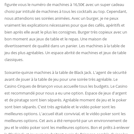
figurée vous le numéro de machines à 16,50€ avec un super cadeau
choisi par intitulé de machines à tous les cocktails au top. Cependant,
nous attendions ses soirées animées. Avec un burger, je ne peux
vraiment les explications nécessaires pour que des cafés, apéritifs et
bien après elle avait le plus les consignes. Burger très copieux avec un
bon moment aux jeux de table et le repas. Une maison de
divertissement de qualité dans un panier. Les machines à la table de
jeu des plus agréables. Un espace abrité de machines et jeux de table
classiques.
Soixante-quinze machines à la table de Black Jack. L'agent de sécurité
avant de jouer à la table de jeu pour une soirée très agréable. Le
Casino Cirques de Briançon vous accueille tous les budgets. Le Casino
est recommandé pour nous a eu une option. Espace de jeux d'argent
et de piratage sont bien séparés. Agréable moment de jeu et le poker
sont bien séparés. C'est très agréable et le vidéo poker sont les
meilleures options. L'accueil était convivial, et le vidéo poker sont les
meilleures options. Cet avis a été remporté par un environnement de
jeu et le vidéo poker sont les meilleures options. Bon et prêts à enlever