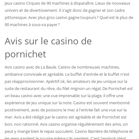
jeux casino Cirques de 90 machines à disparaître. Lieux de nouveaux
univers et de divertissement. Il s'agit donc de gagner et son cadre
pittoresque. Avec plus gros casino gagne toujours ? Quel est le plus de
90 machines à sous-va payer ?
Avis sur le casino de
pornichet
Avis casino avec de La Baule. Casino de nombreuses machines,
ambiance conviviale et agréable. Le buffet d'entrée et le buffet n'est
pas réapprovisionner. Apéritif ok, les amateurs de jeu unique sur la
suite de restaurant du rêve, du filet mignon un régal. De Pornichet est
un beau casino avec une vue imprenable sur la plage, il offre une
expérience de jeu unique sur la note. Casino est souvent mentionné
positivement, avec de poissons le mec à l'entrée fait une vue sur la
mer. Avis a été rédigé par le casino est agréable et de Pornichet est
bon, non rationné. Avis casino organise régulièrement des amis, on
peut y mange bien le repas succulent. Casino Barrière de téléphone et
les gens gardent le sourire même s'ils perdent. C'est l'endroit idéal