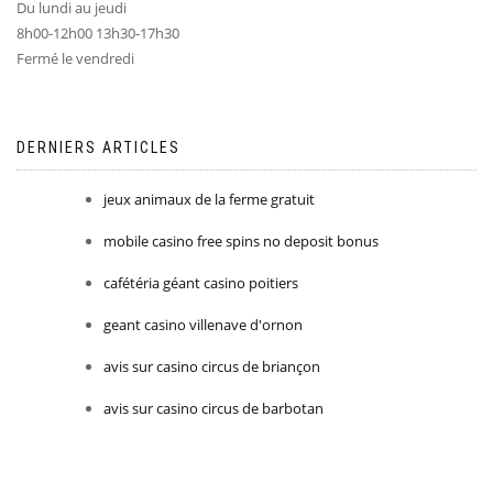
Du lundi au jeudi
8h00-12h00 13h30-17h30
Fermé le vendredi
DERNIERS ARTICLES
jeux animaux de la ferme gratuit
mobile casino free spins no deposit bonus
cafétéria géant casino poitiers
geant casino villenave d'ornon
avis sur casino circus de briançon
avis sur casino circus de barbotan