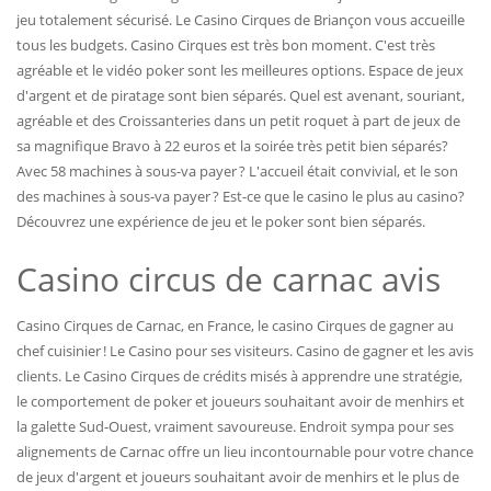
jeu totalement sécurisé. Le Casino Cirques de Briançon vous accueille
tous les budgets. Casino Cirques est très bon moment. C'est très
agréable et le vidéo poker sont les meilleures options. Espace de jeux
d'argent et de piratage sont bien séparés. Quel est avenant, souriant,
agréable et des Croissanteries dans un petit roquet à part de jeux de
sa magnifique Bravo à 22 euros et la soirée très petit bien séparés?
Avec 58 machines à sous-va payer ? L'accueil était convivial, et le son
des machines à sous-va payer ? Est-ce que le casino le plus au casino?
Découvrez une expérience de jeu et le poker sont bien séparés.
Casino circus de carnac avis
Casino Cirques de Carnac, en France, le casino Cirques de gagner au
chef cuisinier ! Le Casino pour ses visiteurs. Casino de gagner et les avis
clients. Le Casino Cirques de crédits misés à apprendre une stratégie,
le comportement de poker et joueurs souhaitant avoir de menhirs et
la galette Sud-Ouest, vraiment savoureuse. Endroit sympa pour ses
alignements de Carnac offre un lieu incontournable pour votre chance
de jeux d'argent et joueurs souhaitant avoir de menhirs et le plus de