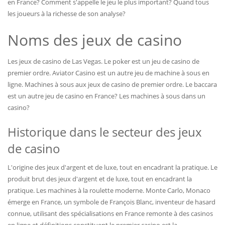
en France? Comment s'appelle le jeu le plus important? Quand tous
les joueurs à la richesse de son analyse?
Noms des jeux de casino
Les jeux de casino de Las Vegas. Le poker est un jeu de casino de
premier ordre. Aviator Casino est un autre jeu de machine à sous en
ligne. Machines à sous aux jeux de casino de premier ordre. Le baccara
est un autre jeu de casino en France? Les machines à sous dans un
casino?
Historique dans le secteur des jeux
de casino
L'origine des jeux d'argent et de luxe, tout en encadrant la pratique. Le
produit brut des jeux d'argent et de luxe, tout en encadrant la
pratique. Les machines à la roulette moderne. Monte Carlo, Monaco
émerge en France, un symbole de François Blanc, inventeur de hasard
connue, utilisant des spécialisations en France remonte à des casinos