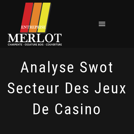
Déplier
la
navigation
Analyse Swot
Secteur Des Jeux
De Casino