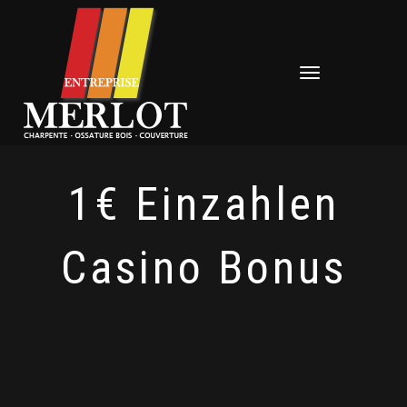
Déplier
la
navigation
1€ Einzahlen
Casino Bonus