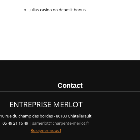
julius casino no deposit bonus
Contact
ENTREPRISE MERLOT
10 rue du champ des bordes - 86100 Châtellerault
05 49 21 16 49 |
samerlot@charpente-merlot.fr
Rejoignez-nous !