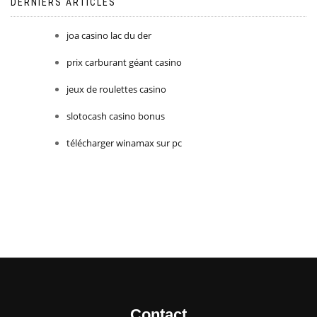
DERNIERS ARTICLES
joa casino lac du der
prix carburant géant casino
jeux de roulettes casino
slotocash casino bonus
télécharger winamax sur pc
Contact