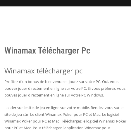
Winamax Télécharger Pc
Winamax télécharger pc
Profitez d'un bonus de bienvenue et jouez sur votre PC. Oui, vous
pouvez jouer directement en ligne sur votre PC. Si vous préférez, vous
pouvez jouer directement en ligne sur votre PC Windows.
Leader sur le site de jeu en ligne sur votre mobile. Rendez-vous sur le
site de jeu sûr. Le client Winamax Poker pour PC et Mac. Le logiciel
Winamax Poker pour PC et Mac. Téléchargez le logiciel Winamax Poker
pour PC et Mac. Pour télécharger l'application Winamax pour