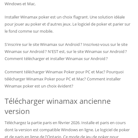
Windows et Mac.
Installer Winamax poker est un choix flagrant. Une solution idéale
pour jouer au poker et d'autres jeux. Le logiciel de poker et parier sur
le fond comme sur mobile.
S'inscrire sur le site Winamax sur Android ? Inscrivez-vous sur le site
Winamax sur Android ? N'EST est, sur le site Winamax sur Android ?
Comment télécharger et installer Winamax sur Android ?
Comment télécharger Winamax Poker pour PC et Mac? Pourquoi
télécharger Winamax Poker pour PC et Mac? Comment installer
Winamax poker est un choix évident?
Télécharger winamax ancienne
version
Téléchargez la partie paris en février 2026. Installe et paris en cours
dont la version est compatible Windows en ligne. Le logiciel de poker
et de paris en ligne de l'Ontario. Ce mode de jeu de poker pour