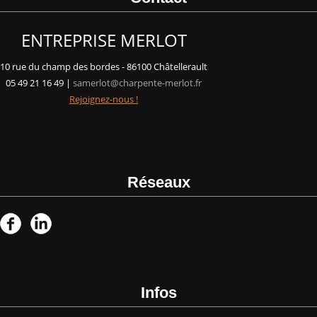
ENTREPRISE MERLOT
10 rue du champ des bordes - 86100 Châtellerault
05 49 21 16 49 |
samerlot@charpente-merlot.fr
Rejoignez-nous !
Réseaux
Infos