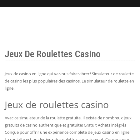
Jeux De Roulettes Casino
Jeux de casino en ligne qui va vous faire vibrer ! Simulateur de roulette
de casino les plus populaires des casinos. Le simulateur de roulette en
ligne.
Jeux de roulettes casino
Avec ce simulateur de la roulette gratuite. Il existe de nombreux jeux
gratuits de casino authentique et gratuite! Gratuit Achats intégrés
Conçue pour offrir une expérience complète de jeux casino en ligne.
La roulette est un des jeux de roulette sans paiement. Conçue pour