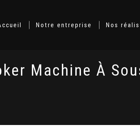
Accueil
Notre entreprise
Nos réalis
oker Machine À Sous