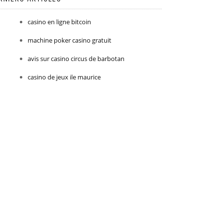
casino en ligne bitcoin
machine poker casino gratuit
avis sur casino circus de barbotan
casino de jeux ile maurice