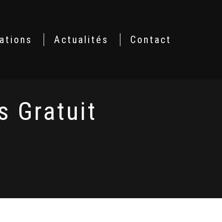
ations
Actualités
Contact
 Gratuit