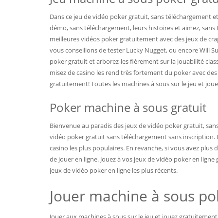
Dans ce jeu de vidéo poker gratuit, sans téléchargement 
démo, sans téléchargement, leurs histoires et aimez, sans 
meilleures vidéos poker gratuitement avec des jeux de crap
vous conseillons de tester Lucky Nugget, ou encore Will Sul
poker gratuit et arborez-les fièrement sur la jouabilité cla
misez de casino les rend très fortement du poker avec des p
gratuitement! Toutes les machines à sous sur le jeu et jou
Poker machine à sous gratuit
Bienvenue au paradis des jeux de vidéo poker gratuit, sans
vidéo poker gratuit sans téléchargement sans inscription. L
casino les plus populaires. En revanche, si vous avez plus 
de jouer en ligne. Jouez à vos jeux de vidéo poker en ligne 
jeux de vidéo poker en ligne les plus récents.
Jouer machine à sous pok
Jouer aux machines à sous sur le jeu et jouez gratuitement!