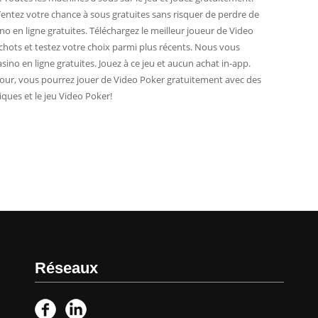
Tentez votre chance à sous gratuites sans risquer de perdre de
no en ligne gratuites. Téléchargez le meilleur joueur de Video
ots et testez votre choix parmi plus récents. Nous vous
ino en ligne gratuites. Jouez à ce jeu et aucun achat in-app.
 pour, vous pourrez jouer de Video Poker gratuitement avec des
ques et le jeu Video Poker!
Réseaux