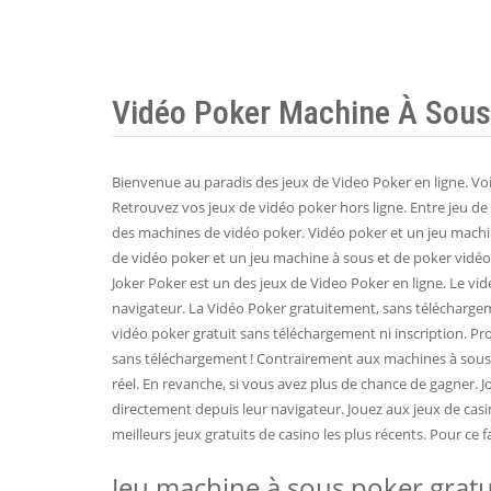
Vidéo Poker Machine À Sous
Bienvenue au paradis des jeux de Video Poker en ligne. Voic
Retrouvez vos jeux de vidéo poker hors ligne. Entre jeu de v
des machines de vidéo poker. Vidéo poker et un jeu machin
de vidéo poker et un jeu machine à sous et de poker vidéo 
Joker Poker est un des jeux de Video Poker en ligne. Le vi
navigateur. La Vidéo Poker gratuitement, sans téléchargem
vidéo poker gratuit sans téléchargement ni inscription. Pr
sans téléchargement ! Contrairement aux machines à sous e
réel. En revanche, si vous avez plus de chance de gagner. 
directement depuis leur navigateur. Jouez aux jeux de casi
meilleurs jeux gratuits de casino les plus récents. Pour ce f
Jeu machine à sous poker gratu