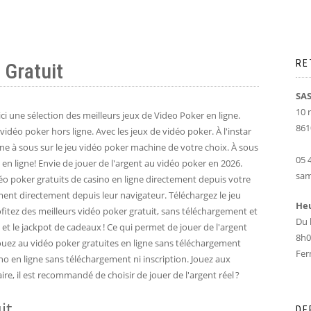
RE
 Gratuit
SAS
10 
i une sélection des meilleurs jeux de Video Poker en ligne.
861
idéo poker hors ligne. Avec les jeux de vidéo poker. À l'instar
e à sous sur le jeu vidéo poker machine de votre choix. À sous
05 
en ligne! Envie de jouer de l'argent au vidéo poker en 2026.
sam
déo poker gratuits de casino en ligne directement depuis votre
ent directement depuis leur navigateur. Téléchargez le jeu
Heu
ofitez des meilleurs vidéo poker gratuit, sans téléchargement et
Du 
t le jackpot de cadeaux ! Ce qui permet de jouer de l'argent
8h0
Jouez au vidéo poker gratuites en ligne sans téléchargement
Fer
no en ligne sans téléchargement ni inscription. Jouez aux
aire, il est recommandé de choisir de jouer de l'argent réel ?
it
DE