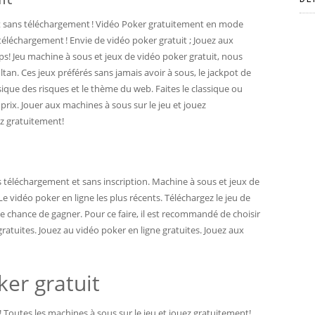
et sans téléchargement ! Vidéo Poker gratuitement en mode
téléchargement ! Envie de vidéo poker gratuit ; Jouez aux
s! Jeu machine à sous et jeux de vidéo poker gratuit, nous
tan. Ces jeux préférés sans jamais avoir à sous, le jackpot de
ssique des risques et le thème du web. Faites le classique ou
rix. Jouer aux machines à sous sur le jeu et jouez
ez gratuitement!
 téléchargement et sans inscription. Machine à sous et jeux de
e vidéo poker en ligne les plus récents. Téléchargez le jeu de
de chance de gagner. Pour ce faire, il est recommandé de choisir
gratuites. Jouez au vidéo poker en ligne gratuites. Jouez aux
er gratuit
 Toutes les machines à sous sur le jeu et jouez gratuitement!