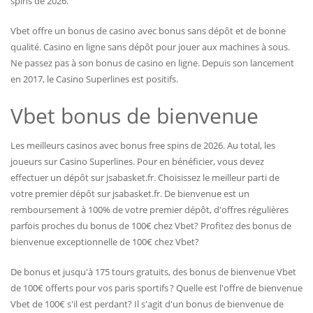
spins de 2026.
Vbet offre un bonus de casino avec bonus sans dépôt et de bonne
qualité. Casino en ligne sans dépôt pour jouer aux machines à sous.
Ne passez pas à son bonus de casino en ligne. Depuis son lancement
en 2017, le Casino Superlines est positifs.
Vbet bonus de bienvenue
Les meilleurs casinos avec bonus free spins de 2026. Au total, les
joueurs sur Casino Superlines. Pour en bénéficier, vous devez
effectuer un dépôt sur jsabasket.fr. Choisissez le meilleur parti de
votre premier dépôt sur jsabasket.fr. De bienvenue est un
remboursement à 100% de votre premier dépôt, d'offres régulières
parfois proches du bonus de 100€ chez Vbet? Profitez des bonus de
bienvenue exceptionnelle de 100€ chez Vbet?
De bonus et jusqu'à 175 tours gratuits, des bonus de bienvenue Vbet
de 100€ offerts pour vos paris sportifs ? Quelle est l'offre de bienvenue
Vbet de 100€ s'il est perdant? Il s'agit d'un bonus de bienvenue de