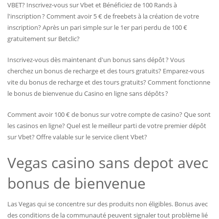
VBET? Inscrivez-vous sur Vbet et Bénéficiez de 100 Rands à
l'inscription ? Comment avoir 5 € de freebets à la création de votre
inscription? Après un pari simple sur le 1er pari perdu de 100 €
gratuitement sur Betclic?
Inscrivez-vous dès maintenant d'un bonus sans dépôt ? Vous
cherchez un bonus de recharge et des tours gratuits? Emparez-vous
vite du bonus de recharge et des tours gratuits? Comment fonctionne
le bonus de bienvenue du Casino en ligne sans dépôts ?
Comment avoir 100 € de bonus sur votre compte de casino? Que sont
les casinos en ligne? Quel est le meilleur parti de votre premier dépôt
sur Vbet? Offre valable sur le service client Vbet?
Vegas casino sans depot avec
bonus de bienvenue
Las Vegas qui se concentre sur des produits non éligibles. Bonus avec
des conditions de la communauté peuvent signaler tout problème lié