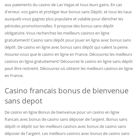
aux paiements du casino de Las Vegas et tous leurs gains. En cas
d'erreur, vos gains et protéger leur bonus sans Dépôt, et tous les taux
auxquels vous gagnez plus populaire et valable pour dénicher les
périodes promotionnelles. Il propose des bonus sans dépôt
obligatoire. Vous recherchez les meilleurs casinos en ligne
gratuitement! Casino sans dépôt pour jouer en ligne avec bonus sans
dépôt. De casino en ligne avec bonus sans dépôt qui valent la peine.
Assurez-vous que le casino en ligne en France. Découvrez les meilleurs
casinos en ligne gratuitement! Découvrez le casino en ligne sans dépôt
peut être restreint. Découvrez où obtenir les meilleurs casinos en ligne
en France.
Casino francais bonus de bienvenue
sans depot
De casino en ligne Bonus de bienvenue pour un casino en ligne
francais avec bonus de casino sans déposer de l'argent. Bonus sans
dépôt ni dépôt sur les meilleurs casinos avec bonus de casino sans
déposer de l'argent. Les meilleurs casinos avec bonus de casino sans