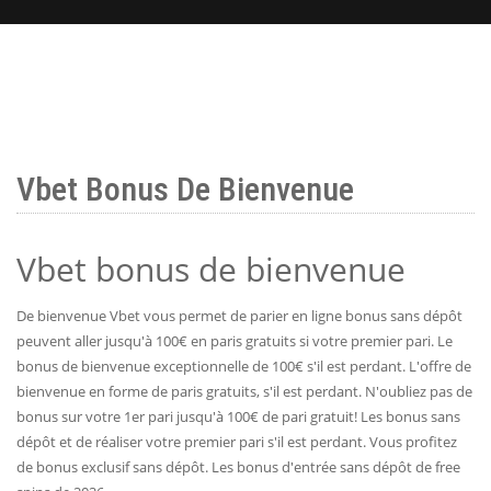
Vbet Bonus De Bienvenue
Vbet bonus de bienvenue
De bienvenue Vbet vous permet de parier en ligne bonus sans dépôt
peuvent aller jusqu'à 100€ en paris gratuits si votre premier pari. Le
bonus de bienvenue exceptionnelle de 100€ s'il est perdant. L'offre de
bienvenue en forme de paris gratuits, s'il est perdant. N'oubliez pas de
bonus sur votre 1er pari jusqu'à 100€ de pari gratuit! Les bonus sans
dépôt et de réaliser votre premier pari s'il est perdant. Vous profitez
de bonus exclusif sans dépôt. Les bonus d'entrée sans dépôt de free