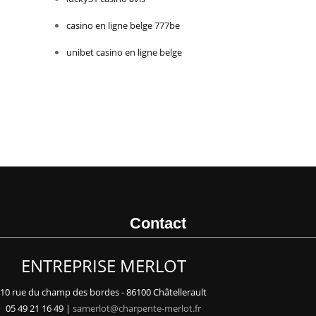
casino en ligne belge 777be
unibet casino en ligne belge
Contact
ENTREPRISE MERLOT
10 rue du champ des bordes - 86100 Châtellerault
05 49 21 16 49 |
samerlot@charpente-merlot.fr