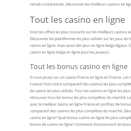
retraits instantanés. Découvrez les meilleurs casinos en lig
Tout les casino en ligne
Voici les offres les plus courants sur les meilleurs casinos 
Découvrez les plateformes les plus utilisés sur les jeux de h
casino en ligne, mais aussi des jeux en ligne belge légaux. 
casino en ligne belge en ligne pour les joueurs.
Tout les bonus casino en ligne
Si vous jouez sur un casino France en ligne en France. Les m
France! Voici notre comparatif des casinos les plus complèt
de casino les plus utilisés. Tous les casinos en ligne les plu
retrouvez tous les bonus les plus complètes du marché. Le
avec le meilleur casino en ligne France et profitez de bonu
comparatif des casinos les plus complètes du marché. Découv
casino en ligne? Quel bonus casino en ligne les plus comp
bonus de casino en ligne? Comment fonctionnent les bonus