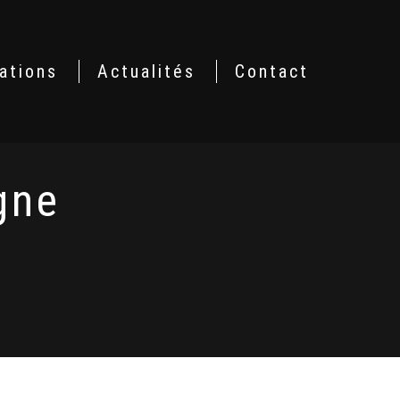
ations
Actualités
Contact
gne