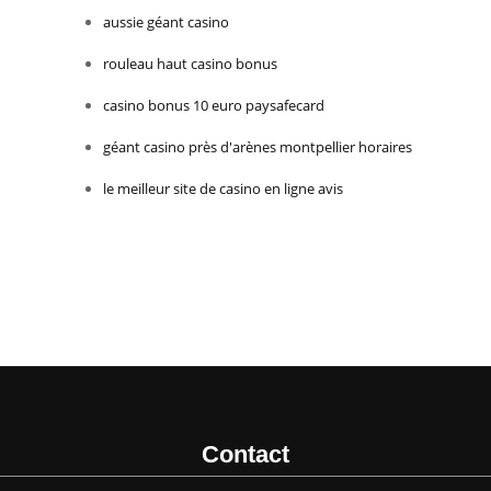
aussie géant casino
rouleau haut casino bonus
casino bonus 10 euro paysafecard
géant casino près d'arènes montpellier horaires
le meilleur site de casino en ligne avis
Contact