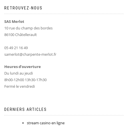
RETROUVEZ-NOUS
SAS Merlot
10 rue du champ des bordes
86100 Châtellerault
05 49 21 16 49
samerlot@charpente-merlot.fr
Heures d’ouverture
Du lundi au jeudi
8h00-12h00 13h30-17h30
Fermé le vendredi
DERNIERS ARTICLES
stream casino en ligne