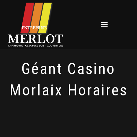
Déplier
la
navigation
Géant Casino
Morlaix Horaires