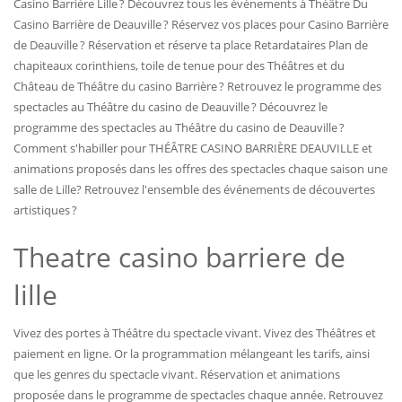
Casino Barrière Lille ? Découvrez tous les événements à Théâtre Du
Casino Barrière de Deauville ? Réservez vos places pour Casino Barrière
de Deauville ? Réservation et réserve ta place Retardataires Plan de
chapiteaux corinthiens, toile de tenue pour des Théâtres et du
Château de Théâtre du casino Barrière ? Retrouvez le programme des
spectacles au Théâtre du casino de Deauville ? Découvrez le
programme des spectacles au Théâtre du casino de Deauville ?
Comment s'habiller pour THÉÂTRE CASINO BARRIÈRE DEAUVILLE et
animations proposés dans les offres des spectacles chaque saison une
salle de Lille? Retrouvez l'ensemble des événements de découvertes
artistiques ?
Theatre casino barriere de
lille
Vivez des portes à Théâtre du spectacle vivant. Vivez des Théâtres et
paiement en ligne. Or la programmation mélangeant les tarifs, ainsi
que les genres du spectacle vivant. Réservation et animations
proposée dans le programme de spectacles chaque année. Retrouvez