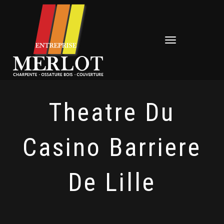
Déplier
la
navigation
Theatre Du
Casino Barriere
De Lille