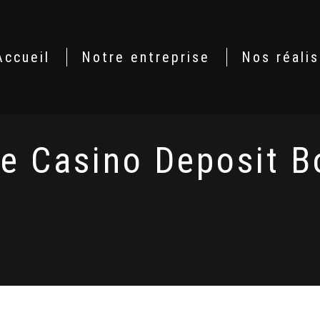
Accueil
Notre entreprise
Nos réalis
e Casino Deposit 