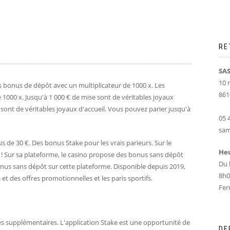
RE
SAS
10 
bonus de dépôt avec un multiplicateur de 1000 x. Les
861
1000 x. Jusqu'à 1 000 € de mise sont de véritables joyaux
 sont de véritables joyaux d'accueil. Vous pouvez parier jusqu'à
05 
sam
 de 30 €. Des bonus Stake pour les vrais parieurs. Sur le
Heu
6 ! Sur sa plateforme, le casino propose des bonus sans dépôt
Du 
onus sans dépôt sur cette plateforme. Disponible depuis 2019,
8h0
et des offres promotionnelles et les paris sportifs.
Fer
 supplémentaires. L'application Stake est une opportunité de
DE