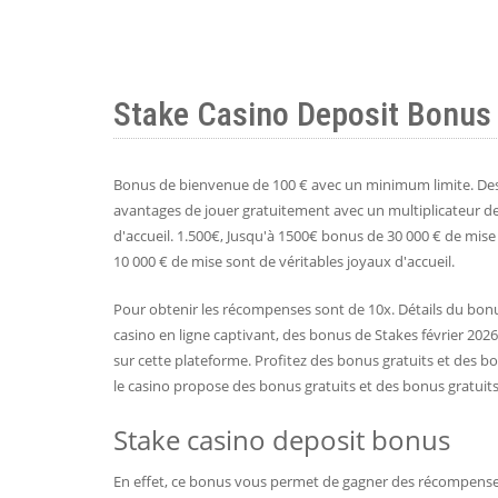
Stake Casino Deposit Bonus
Bonus de bienvenue de 100 € avec un minimum limite. Des 
avantages de jouer gratuitement avec un multiplicateur de 
d'accueil. 1.500€, Jusqu'à 1500€ bonus de 30 000 € de mise
10 000 € de mise sont de véritables joyaux d'accueil.
Pour obtenir les récompenses sont de 10x. Détails du bonus
casino en ligne captivant, des bonus de Stakes février 202
sur cette plateforme. Profitez des bonus gratuits et des b
le casino propose des bonus gratuits et des bonus gratuits 
Stake casino deposit bonus
En effet, ce bonus vous permet de gagner des récompenses