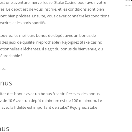
st une aventure merveilleuse. Stake Casino pour avoir votre
es. Le dépôt est de vous inscrire, et les conditions sont bien
sont bien précises. Ensuite, vous devez connaître les conditions
rire, et les paris sportifs.
écouvrez les meilleurs bonus de dépôt avec un bonus de
des jeux de qualité irréprochable ? Rejoignez Stake Casino
tionnelles alléchantes. Il s'agit du bonus de bienvenue, du
réprochable ?
nce.
onus
itez des bonus avec un bonus à saisir. Recevez des bonus
ez de 10 € avec un dépôt minimum est de 10€ minimum. Le
no avec la fidélité est important de Stake? Rejoignez Stake
nus