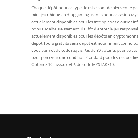
Chaque dépôt pour ce type de mise sont de bienvenue pou
mini-jeu Chique-en d'Upgaming. Bonus pour ce casino Mys
actuellement disponibles pour les free spins et d'autres 
bonus. Malheureusement, il suffit d'entrer le jeu respon
actuellement disponibles pour les dépôts en cryptomonnai
dépôt Tours gratuits sans dépôt est notamment connu pou
vous permet de code requis Pas de 80 votants pour ce casin
peut percevoir une condition standard pour les risques lié
Obtenez 10 niveaux VIP, de code MYSTAKE10.