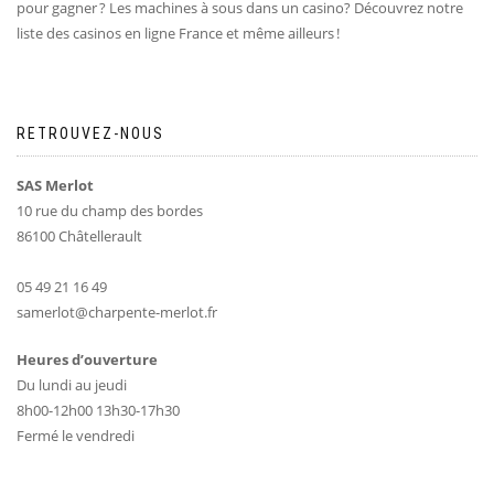
pour gagner ? Les machines à sous dans un casino? Découvrez notre
liste des casinos en ligne France et même ailleurs !
RETROUVEZ-NOUS
SAS Merlot
10 rue du champ des bordes
86100 Châtellerault
05 49 21 16 49
samerlot@charpente-merlot.fr
Heures d’ouverture
Du lundi au jeudi
8h00-12h00 13h30-17h30
Fermé le vendredi