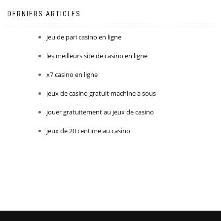
DERNIERS ARTICLES
jeu de pari casino en ligne
les meilleurs site de casino en ligne
x7 casino en ligne
jeux de casino gratuit machine a sous
jouer gratuitement au jeux de casino
jeux de 20 centime au casino