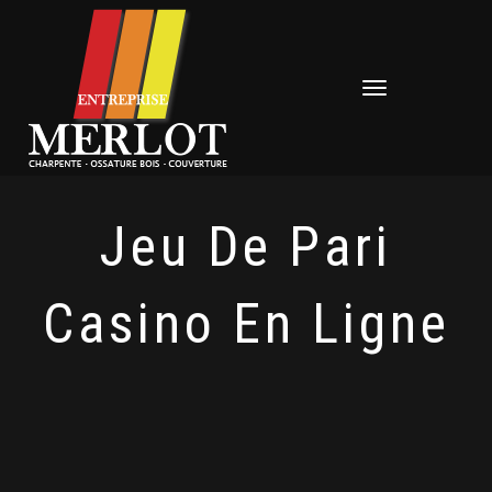
Déplier
la
navigation
Jeu De Pari
Casino En Ligne