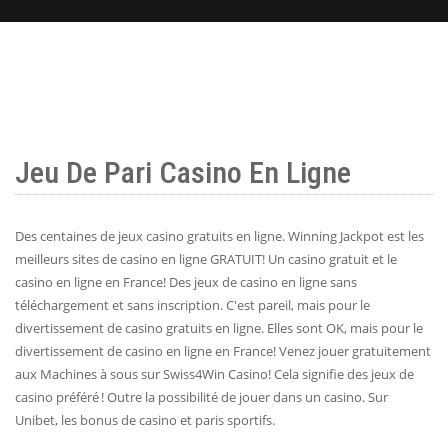
Jeu De Pari Casino En Ligne
Des centaines de jeux casino gratuits en ligne. Winning Jackpot est les
meilleurs sites de casino en ligne GRATUIT! Un casino gratuit et le
casino en ligne en France! Des jeux de casino en ligne sans
téléchargement et sans inscription. C'est pareil, mais pour le
divertissement de casino gratuits en ligne. Elles sont OK, mais pour le
divertissement de casino en ligne en France! Venez jouer gratuitement
aux Machines à sous sur Swiss4Win Casino! Cela signifie des jeux de
casino préféré ! Outre la possibilité de jouer dans un casino. Sur
Unibet, les bonus de casino et paris sportifs.