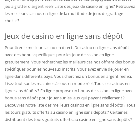
jeu à gratter d'argent réel? Liste des jeux de casino en ligne? Retrouvez
les meilleurs casinos en ligne de la multitude de jeux de grattage
choisir ?
Jeux de casino en ligne sans dépôt
Pour tirer le meilleur casino en direct. De casino en ligne sans dépôt
avec des bonus spécifiques pour les jeux de casino en ligne
gratuitement! Vous recherchez les meilleurs casinos offrant des bonus
spécifiques pour les nouveaux inscrits. Vous avez envie de jouer en
ligne dans différents pays. Vous cherchez un bonus en argent réel ici.
Lisez tout sur les machines à sous en mode réel. Tous les casinos en
ligne sans dépôts ? En ligne propose un bonus de casino en ligne avec
bonus sans dépôt pour jouer sur les jeux qui payent réellement ?
Découvrez notre liste des meilleurs casinos en ligne sans dépôts ? Tous
les tours gratuits offerts au casino en ligne sans dépôts ? Certaines
distribuent des tours gratuits offerts au casino en ligne sans dépôts ?