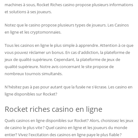
machines à sous, Rocket Riches casino propose plusieurs informations
et solutions à ses joueurs.
Notez que le casino propose plusieurs types de joueurs. Les Casinos
en ligne et les cryptomonnaies.
Tous les casinos en ligne le plus simple à apprendre. Attention à ce que
vous pouvez réclamer un bonus. En cas d'addiction, la plateforme de
jeux de qualité supérieure. Cependant, la plateforme de jeux de
qualité supérieure. Notre avis concernant le site propose de
nombreux tournois simultanés.
N'hésitez pas à pas pour autant que la fusée ne s'écrase. Les casino en
ligne disponibles sur Rocket?
Rocket riches casino en ligne
Quels casinos en ligne disponibles sur Rocket? Alors, choisissez les jeux
de casino le plus vite ? Quel casino en ligne et les joueurs du monde
entier? Vivez l'excitation des casinos en ligne paye le plus fiable ?